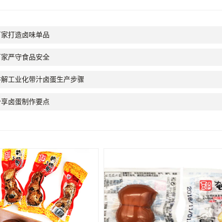
厂家打造卤味单品
厂家严守食品安全
讲解工业化带汁卤蛋生产步骤
分享卤蛋制作要点