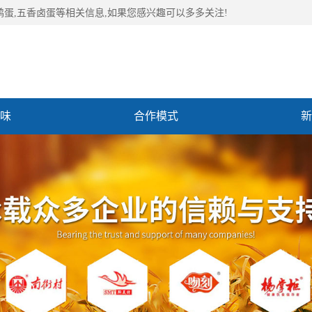
鹑蛋,五香卤蛋等相关信息,如果您感兴趣可以多多关注!
味
合作模式
新
们