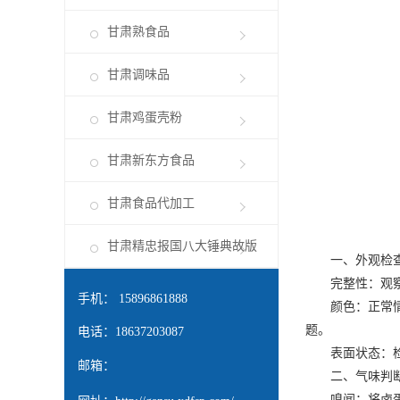
甘肃熟食品
甘肃调味品
甘肃鸡蛋壳粉
甘肃新东方食品
甘肃食品代加工
甘肃精忠报国八大锤典故版
一、外观检
完整性：观察卤
手机： 15896861888
颜色：正常情况
题。
电话：18637203087
表面状态：检查
邮箱：
二、气味判
嗅闻：将卤蛋靠