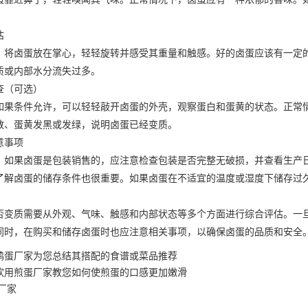
估
卤蛋放在掌心，轻轻旋转并感受其重量和触感。好的卤蛋应该有一定的
质或内部水分流失过多。
（可选）
条件允许，可以轻轻敲开卤蛋的外壳，观察蛋白和蛋黄的状态。正常情
散、蛋黄发黑或发绿，说明卤蛋已经变质。
事项
果卤蛋是包装销售的，应注意检查包装是否完整无破损，并查看生产日
卤蛋的储存条件也很重要。如果卤蛋在不适宜的温度或湿度下储存过久
质需要从外观、气味、触感和内部状态等多个方面进行综合评估。一旦
同时，在购买和储存卤蛋时也应注意相关事项，以确保卤蛋的品质和安全
鹑蛋厂家为您总结其搭配的食谱或菜品推荐
饮用煎蛋厂家教您如何使煎蛋的口感更加嫩滑
厂家