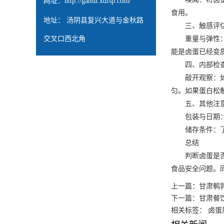
网址：
http://gansu.xdfsp.com/
食用。
地址： 汤阴县复兴大道与金秋路
三、触感评
交叉口西北角
重量与弹性：将
能是卤蛋已经变
四、内部检查
敲开观察：如果
匀。如果蛋白松
五、其他注意
包装与日期：如
储存条件：了解
总结
判断卤蛋是否变
食品安全问题。
上一篇：
甘肃鹌
下一篇：
甘肃餐
相关标签： 卤蛋