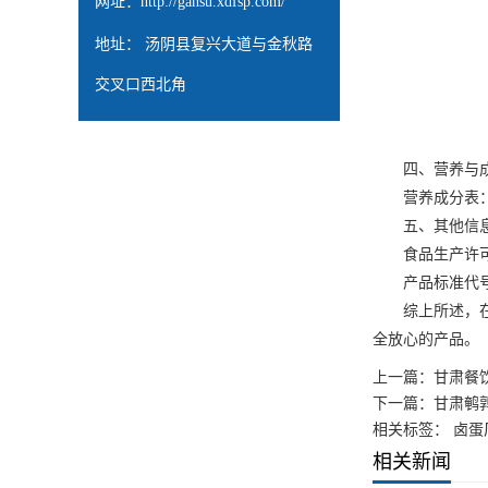
网址：
http://gansu.xdfsp.com/
地址： 汤阴县复兴大道与金秋路
交叉口西北角
四、营养与
营养成分表：关
五、其他信
食品生产许可证
产品标准代号：
综上所述，在采
全放心的产品。
上一篇：
甘肃餐
下一篇：
甘肃鹌
相关标签： 卤蛋
相关新闻