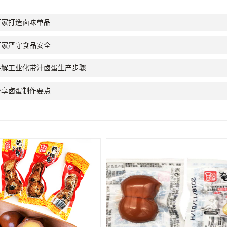
厂家打造卤味单品
厂家严守食品安全
讲解工业化带汁卤蛋生产步骤
分享卤蛋制作要点