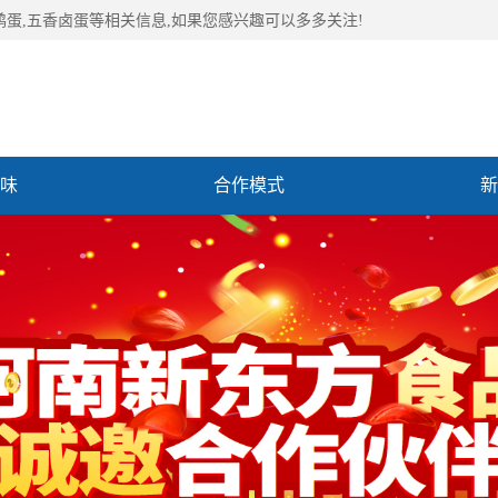
鹑蛋,五香卤蛋等相关信息,如果您感兴趣可以多多关注!
味
合作模式
新
们