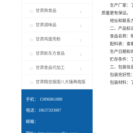
生产厂家：了解
甘肃熟食品
质量更有保证。
地址和联系方式
甘肃调味品
二、产品标
食品名称：明
甘肃鸡蛋壳粉
配料表：查看卤
生产日期和保质
甘肃新东方食品
贮存条件：了解
三、包装信
甘肃食品代加工
包装完好性：检
甘肃精忠报国八大锤典故版
包装材料：了解
手机： 15896861888
电话：18637203087
邮箱：