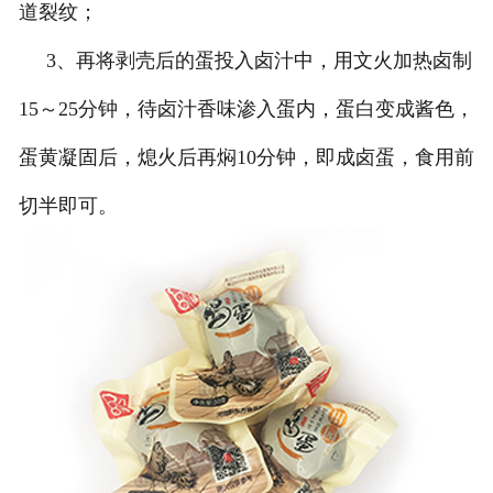
道裂纹；
3、再将剥壳后的蛋投入卤汁中，用文火加热卤制
15～25分钟，待卤汁香味渗入蛋内，蛋白变成酱色，
蛋黄凝固后，熄火后再焖10分钟，即成卤蛋，食用前
切半即可。