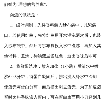
们誉为“理想的营养库”。
卤蛋的做法是：
1、卤汁调制，先将香料装入纱布袋中，扎紧袋
口。若使用红曲，先将红曲用开水浸泡两次后，也装
入纱布袋中。然后将纱布袋投入水中煮沸，再加入其
他辅料，煮沸，待汤液呈酱红色，透出香味后即可；
2、将鲜蛋洗净，放入加盐（1小匙）后清水中煮
沸6～8分钟，待蛋白凝固后，捞出浸入冷水中冷却，
使蛋壳与蛋白分离，而后捞出剥去蛋壳。为了加速卤
蛋时卤料香味渗入蛋内，可在蛋白表面用小刀轻划几