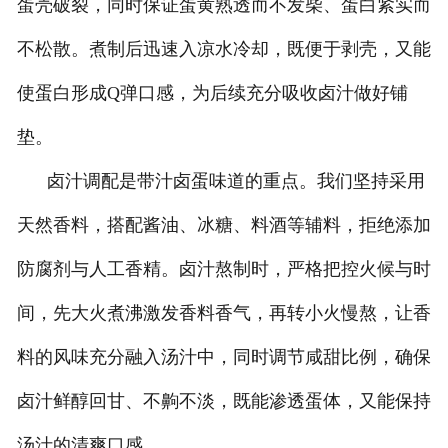
蛋壳破裂，同时保证蛋黄熟透而不发柴、蛋白紧实而
不松散。煮制后迅速入凉水冷却，既便于剥壳，又能
使蛋白形成Q弹口感，为后续充分吸收卤汁做好铺
垫。
卤汁调配是带汁卤蛋味道的重点。我们坚持采用
天然香料，搭配酱油、冰糖、料酒等辅料，拒绝添加
防腐剂与人工香精。卤汁熬制时，严格把控火候与时
间，先大火煮沸激发香料香气，再转小火慢熬，让香
料的风味充分融入汤汁中，同时调节咸甜比例，确保
卤汁鲜醇回甘、不齁不淡，既能渗透蛋体，又能保持
汤汁的清爽口感。