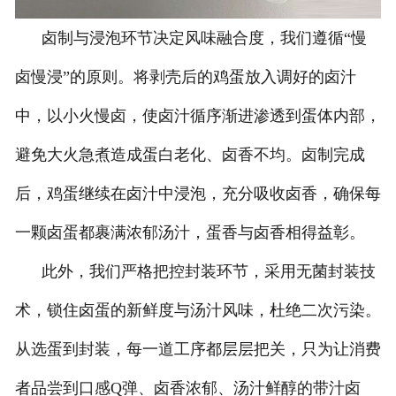
卤制与浸泡环节决定风味融合度，我们遵循“慢
卤慢浸”的原则。将剥壳后的鸡蛋放入调好的卤汁
中，以小火慢卤，使卤汁循序渐进渗透到蛋体内部，
避免大火急煮造成蛋白老化、卤香不均。卤制完成
后，鸡蛋继续在卤汁中浸泡，充分吸收卤香，确保每
一颗卤蛋都裹满浓郁汤汁，蛋香与卤香相得益彰。
此外，我们严格把控封装环节，采用无菌封装技
术，锁住卤蛋的新鲜度与汤汁风味，杜绝二次污染。
从选蛋到封装，每一道工序都层层把关，只为让消费
者品尝到口感Q弹、卤香浓郁、汤汁鲜醇的带汁卤