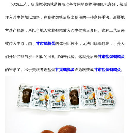
沙焗工艺，所谓的沙焗就是将所准备食用的食物用锡纸包裹好，然后
埋入沙中并加以加热，在食物焗熟后取出食用的一种烹饪手法。新疆地
方甚产鹌鹑，所以当地人常将鹌鹑放入沙中焗熟后食用。这种工艺后来
被传入中原，由于
甘肃鹌鹑蛋
的体积比较小，无法用锡纸包裹，于是人
们开始寻找与沙土相似的可食用物来代替。这就是后来
甘肃盐焗鹌鹑蛋
的雏形了。出于美观考虑盐焗
甘肃鹌鹑蛋
逐渐转变成
甘肃盐焗鹌鹑蛋
。