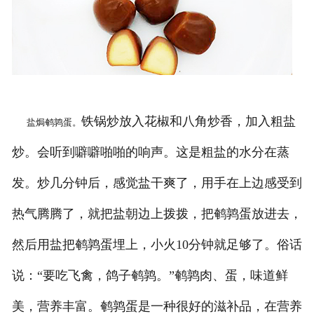
铁锅炒放入花椒和八角炒香，加入粗盐
盐焗鹌鹑蛋。
炒。会听到噼噼啪啪的响声。这是粗盐的水分在蒸
发。炒几分钟后，感觉盐干爽了，用手在上边感受到
热气腾腾了，就把盐朝边上拨拨，把鹌鹑蛋放进去，
然后用盐把鹌鹑蛋埋上，小火10分钟就足够了。俗话
说：“要吃飞禽，鸽子鹌鹑。”鹌鹑肉、蛋，味道鲜
美，营养丰富。鹌鹑蛋是一种很好的滋补品，在营养