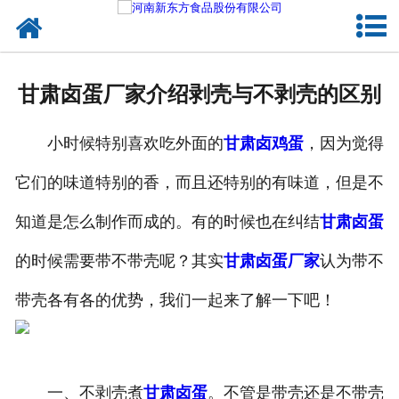
网站首页
健康卤味
甘肃卤蛋厂家介绍剥壳与不剥壳的区别
合作模式
小时候特别喜欢吃外面的
甘肃卤鸡蛋
，因为觉得
新闻资讯
它们的味道特别的香，而且还特别的有味道，但是不
关于新东方
知道是怎么制作而成的。有的时候也在纠结
甘肃卤蛋
加入新东方
的时候需要带不带壳呢？其实
甘肃卤蛋厂家
认为带不
联系我们
带壳各有各的优势，我们一起来了解一下吧！
一、不剥壳煮
甘肃卤蛋
。不管是带壳还是不带壳