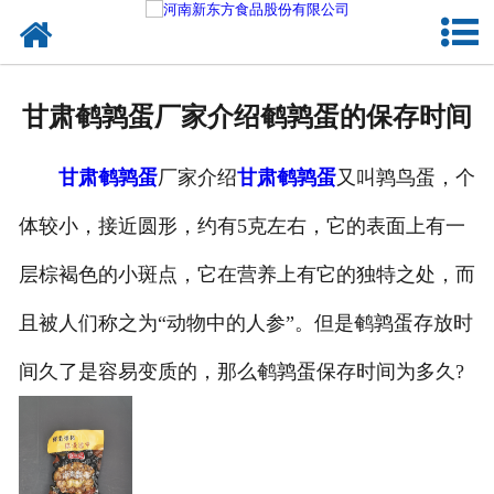
网站首页
健康卤味
甘肃鹌鹑蛋厂家介绍鹌鹑蛋的保存时间
合作模式
甘肃鹌鹑蛋
厂家介绍
甘肃鹌鹑蛋
又叫鹑鸟蛋，个
新闻资讯
体较小，接近圆形，约有5克左右，它的表面上有一
关于新东方
层棕褐色的小斑点，它在营养上有它的独特之处，而
加入新东方
且被人们称之为“动物中的人参”。但是鹌鹑蛋存放时
联系我们
间久了是容易变质的，那么鹌鹑蛋保存时间为多久?