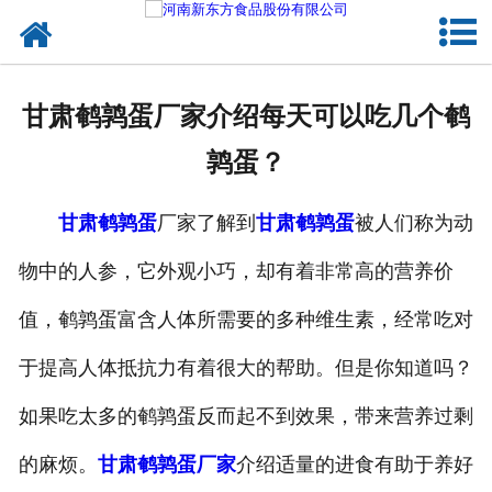
网站首页
健康卤味
甘肃鹌鹑蛋厂家介绍每天可以吃几个鹌
合作模式
鹑蛋？
新闻资讯
甘肃鹌鹑蛋
厂家了解到
甘肃鹌鹑蛋
被人们称为动
关于新东方
物中的人参，它外观小巧，却有着非常高的营养价
加入新东方
值，鹌鹑蛋富含人体所需要的多种维生素，经常吃对
联系我们
于提高人体抵抗力有着很大的帮助。但是你知道吗？
如果吃太多的鹌鹑蛋反而起不到效果，带来营养过剩
的麻烦。
甘肃鹌鹑蛋厂家
介绍适量的进食有助于养好