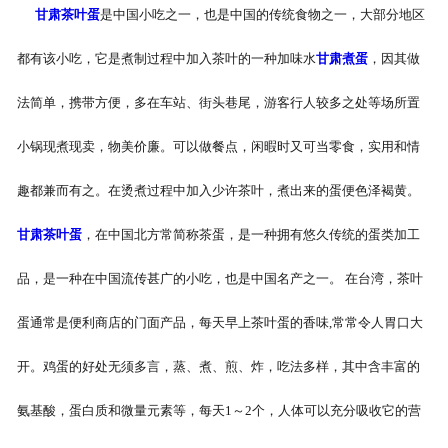
甘肃茶叶蛋
是中国小吃之一，也是中国的传统食物之一，大部分地区
-
甘肃盐焗味卤蛋
都有该小吃，它是煮制过程中加入茶叶的一种加味水
甘肃煮蛋
，因其做
-
甘肃泡椒味卤蛋
法简单，携带方便，多在车站、街头巷尾，游客行人较多之处等场所置
-
甘肃蜜汁味卤蛋
小锅现煮现卖，物美价廉。可以做餐点，闲暇时又可当零食，实用和情
-
甘肃茶香味卤蛋
趣都兼而有之。在烫煮过程中加入少许茶叶，煮出来的蛋便色泽褐黄。
甘肃茶叶蛋
，在中国北方常简称茶蛋，是一种拥有悠久传统的蛋类加工
品，是一种在中国流传甚广的小吃，也是中国名产之一。 在台湾，茶叶
蛋通常是便利商店的门面产品，每天早上茶叶蛋的香味,常常令人胃口大
开。鸡蛋的好处无须多言，蒸、煮、煎、炸，吃法多样，其中含丰富的
氨基酸，蛋白质和微量元素等，每天1～2个，人体可以充分吸收它的营