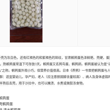
外壳为灰白色，还有红褐色的和紫褐色的斑纹，
甘肃鹌鹑蛋
色泽鲜艳、壳硬，蛋
天，熟鹌鹑蛋常温下可存放3天。鹌鹑蛋又名鹑鸟蛋、鹌鹑卵。鹌鹑蛋被认为是“
品"之称。鹌鹑蛋外观小巧，但营养价值很高。日本《养鹑》一书曾把鹌鹑蛋与
群：适宜婴幼儿，孕产妇、老人（应注意胆固醇含量较高）、病人及身体虚弱
半熟后去壳，用于沙拉中，也可以腌渍、水煮或做胶冻食物。
鹌鹑蛋
壳鹌鹑蛋
品,清水鹌鹑蛋