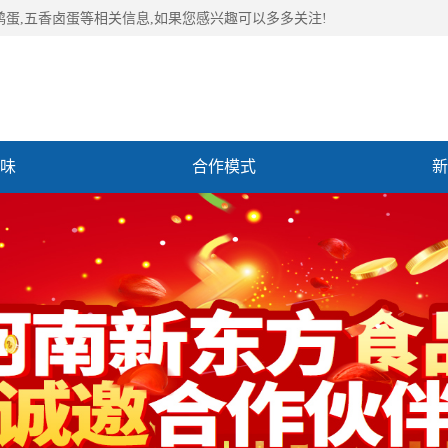
鹑蛋,五香卤蛋等相关信息,如果您感兴趣可以多多关注!
味
合作模式
新
们