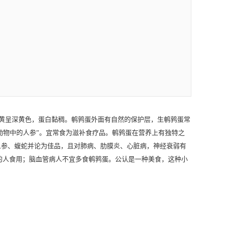
黄呈深黄色，蛋白黏稠。鹌鹑蛋外面有自然的保护层，生鹌鹑蛋常
动物中的人参”。宜常食为滋补食疗品。鹌鹑蛋在营养上有独特之
人参、蝮蛇并论为佳品，且对肺病、肋膜炎、心脏病，神经衰弱有
的人食用；脑血管病人不宜多食鹌鹑蛋。公认是一种美食，这种小