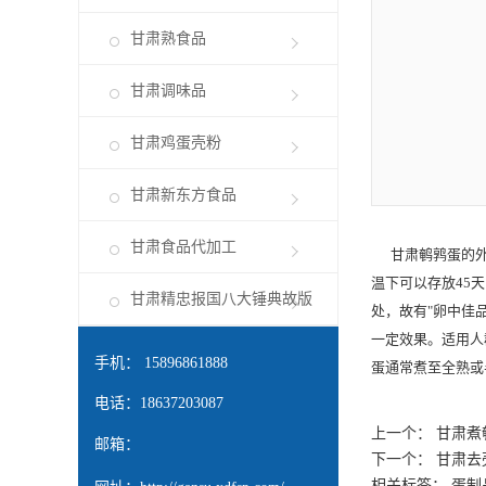
甘肃熟食品
甘肃调味品
甘肃鸡蛋壳粉
甘肃新东方食品
甘肃食品代加工
甘肃鹌鹑蛋
的
温下可以存放45
甘肃精忠报国八大锤典故版
处，故有"卵中佳
一定效果。适用人
手机： 15896861888
蛋通常煮至全熟或
电话：18637203087
上一个：
甘肃煮
邮箱：
下一个：
甘肃去
相关标签： 蛋制