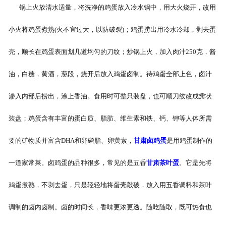
锅上火放清水适量，将洗净的鸡蛋放入冷水锅中，用大火烧开，改用
-
甘肃盐焗味卤蛋
小火将鸡蛋煮熟(火不宜过大，以防破裂)；鸡蛋捞出用冷水冷却，剥去蛋
-
甘肃泡椒味卤蛋
壳，顺长在鸡蛋表面划几道均匀的刀纹；炒锅上火，加入肉汁250克，酱
-
甘肃蜜汁味卤蛋
油，白糖，黄酒，葱段，烧开后放入鸡蛋卤制。待鸡蛋全部上色，卤汁
-
甘肃茶香味卤蛋
渗入内部后捞出，涂上香油。食用时可整只装盘，也可顺刀纹改成瓣状
装盘；鸡蛋含有丰富的蛋白质、脂肪、维生素和铁、钙、钾等人体所需
要的矿物质并富含DHA和卵磷脂、卵黄素，
甘肃卤鸡蛋
是用鸡蛋制作的
一道家常菜。卤鸡蛋的品种很多，常见的是五香
甘肃茶叶蛋
。它是先将
鸡蛋煮熟，不剥去蛋，只是轻轻地将蛋壳敲破，放入用五香调料和茶叶
调制的卤内卤制。卤的时间长，香味更浓更透。随吃随取，既可热食也