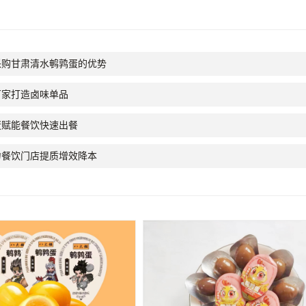
采购甘肃清水鹌鹑蛋的优势
厂家打造卤味单品
蛋赋能餐饮快速出餐
力餐饮门店提质增效降本