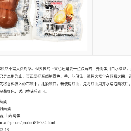
作虽然不需大费周章。但要做的上乘也还是要一点诀窍的，先将蛋用白水煮熟，
只是点到为止，真正要把蛋卤制得色、香、味俱佳，掌握火候全在顾盼之间，
先将香料装入纱布袋中，扎紧袋口。若使用红曲，先将红曲用开水浸泡两次后
呈酱红色，透出香味后即可。
卤蛋
焗卤蛋
品,土卤鸡蛋
nsu.xdfsp.com/product816754.html
3-18