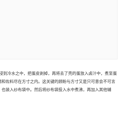
浸到冷水之中，把蛋皮剥掉，再将去了壳的蛋放入卤汁中，煮至蛋
调和佐料尽在方寸之内。这关键的顾盼与方寸又是只可意会不可言
，也装入纱布袋中。然后将纱布袋投入水中煮沸，再加入其他辅