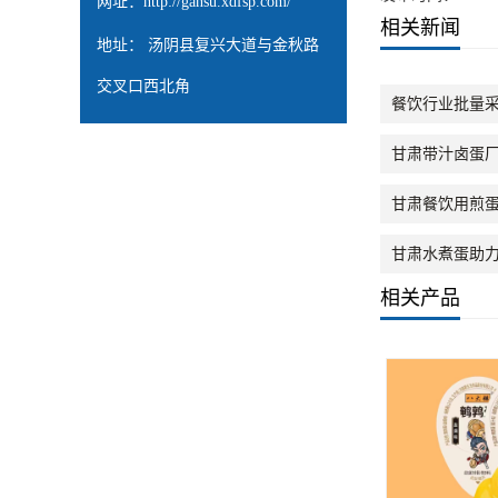
网址：
http://gansu.xdfsp.com/
相关新闻
地址： 汤阴县复兴大道与金秋路
交叉口西北角
餐饮行业批量
甘肃带汁卤蛋
甘肃餐饮用煎
甘肃水煮蛋助
相关产品