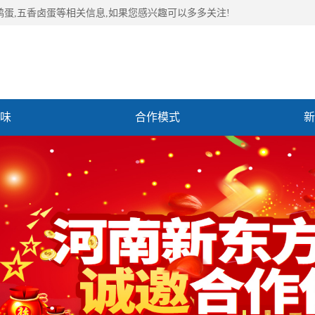
鹑蛋,五香卤蛋等相关信息,如果您感兴趣可以多多关注!
味
合作模式
新
们