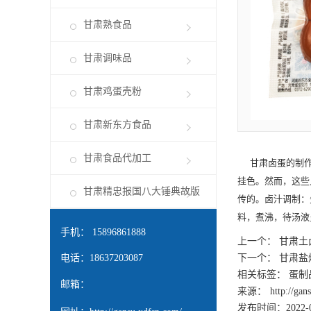
甘肃熟食品
甘肃调味品
甘肃鸡蛋壳粉
甘肃新东方食品
甘肃食品代加工
甘肃卤蛋
的制
挂色。然而，这些
甘肃精忠报国八大锤典故版
传的。卤汁调制：
料，煮沸，待汤液
手机： 15896861888
上一个：
甘肃土
电话：18637203087
下一个：
甘肃盐
相关标签： 蛋制
邮箱：
来源：
http://ga
发布时间：2022-0