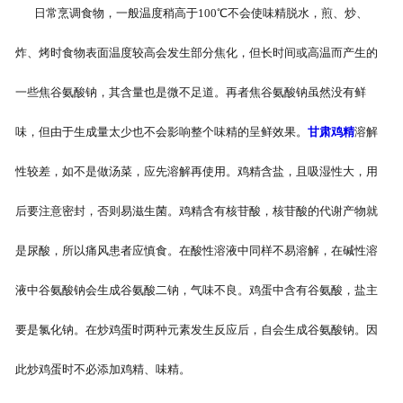
日常烹调食物，一般温度稍高于100℃不会使味精脱水，煎、炒、
-
甘肃盐焗味卤蛋
炸、烤时食物表面温度较高会发生部分焦化，但长时间或高温而产生的
-
甘肃泡椒味卤蛋
一些焦谷氨酸钠，其含量也是微不足道。再者焦谷氨酸钠虽然没有鲜
-
甘肃蜜汁味卤蛋
味，但由于生成量太少也不会影响整个味精的呈鲜效果。
甘肃鸡精
溶解
-
甘肃茶香味卤蛋
性较差，如不是做汤菜，应先溶解再使用。鸡精含盐，且吸湿性大，用
后要注意密封，否则易滋生菌。鸡精含有核苷酸，核苷酸的代谢产物就
是尿酸，所以痛风患者应慎食。在酸性溶液中同样不易溶解，在碱性溶
液中谷氨酸钠会生成谷氨酸二钠，气味不良。鸡蛋中含有谷氨酸，盐主
要是氯化钠。在炒鸡蛋时两种元素发生反应后，自会生成谷氨酸钠。因
此炒鸡蛋时不必添加鸡精、味精。