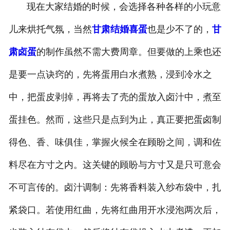
现在大家结婚的时候，会选择各种各样的小玩意
-
甘肃盐焗味卤蛋
儿来烘托气氛，当然
甘肃结婚喜蛋
也是少不了的，
甘
-
甘肃泡椒味卤蛋
肃卤蛋
的制作虽然不需大费周章。但要做的上乘也还
-
甘肃蜜汁味卤蛋
是要一点诀窍的，先将蛋用白水煮熟，浸到冷水之
中，把蛋皮剥掉，再将去了壳的蛋放入卤汁中，煮至
-
甘肃茶香味卤蛋
蛋挂色。然而，这些只是点到为止，真正要把蛋卤制
得色、香、味俱佳，掌握火候全在顾盼之间，调和佐
料尽在方寸之内。这关键的顾盼与方寸又是只可意会
不可言传的。卤汁调制：先将香料装入纱布袋中，扎
紧袋口。若使用红曲，先将红曲用开水浸泡两次后，