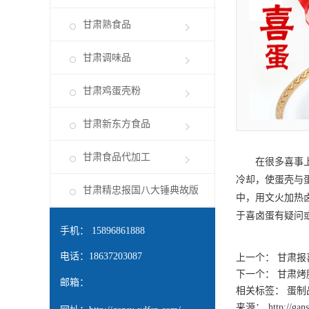
甘肃熟食品
甘肃调味品
甘肃鸡蛋壳粉
甘肃新东方食品
甘肃食品代加工
在很多喜事上
冷却，使蛋壳与
甘肃精忠报国八大锤典故版
中，用文火加热卤
于喜卤蛋有疑问
手机： 15896861888
电话：18637203087
上一个：
甘肃报
下一个：
甘肃烤
邮箱：
相关标签： 蛋制
来源：
http://ga