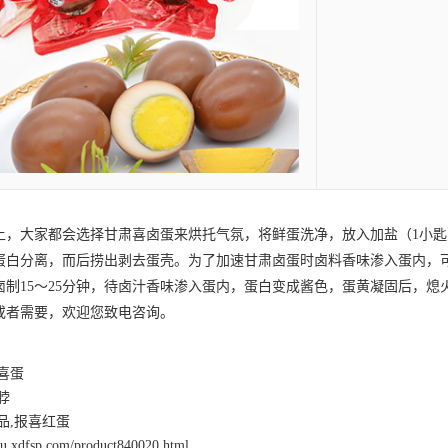
，大家都会选择
甘肃喜卤蛋
来烘托气氛，将鲜蛋洗净，放入加盐（1小匙
蛋白分离，而后捞出剥去蛋壳。为了加速
甘肃卤蛋
时卤料香味渗入蛋内，
制15～25分钟，待卤汁香味渗入蛋内，蛋白变成酱色，蛋黄凝固后，熄
或者需要，欢迎您致电咨询。
喜蛋
脖
品,报喜红蛋
nsu.xdfsp.com/product840020.html