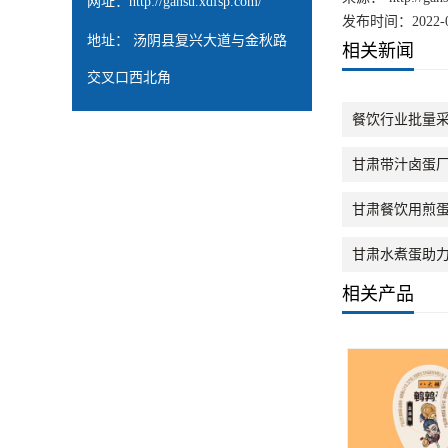
网址：
http://gansu.xdfsp.com/
发布时间：2022-0
地址： 汤阴县复兴大道与金秋路
相关新闻
交叉口西北角
餐饮行业批量
甘肃带汁卤蛋
甘肃餐饮用煎
甘肃水煮蛋助
相关产品