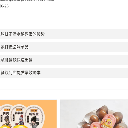
6-25
采购甘肃清水鹌鹑蛋的优势
厂家打造卤味单品
蛋赋能餐饮快速出餐
力餐饮门店提质增效降本