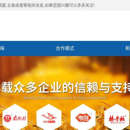
鹑蛋,五香卤蛋等相关信息,如果您感兴趣可以多多关注!
味
合作模式
新
们