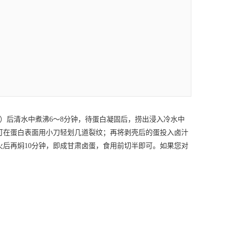
）后清水中煮沸6～8分钟，待蛋白凝固后，捞出浸入冷水中
可在蛋白表面用小刀轻划几道裂纹；再将剥壳后的蛋投入卤汁
火后再焖10分钟，即成
甘肃卤蛋
，食用前切半即可。如果您对