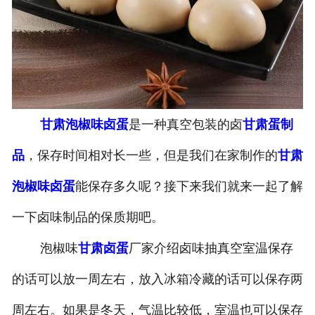
-
甘肃盐焗味卤蛋
-
甘肃泡椒味卤蛋
-
甘肃蜜汁味卤蛋
甘肃泡椒味卤蛋
是一种真空包装的卤
甘肃蛋制
-
甘肃茶香味卤蛋
品
，保存时间相对长一些，但是我们在家制作的
甘肃
泡椒味卤蛋
能保存多久呢？接下来我们就来一起了解
一下卤味制品的保质期吧。
泡椒味
甘肃卤蛋
厂家介绍卤味抽真空室温保存
的话可以放一周左右，放入冰箱冷藏的话可以保存两
周左右。如果是冬天，气温比较低，室温也可以保存