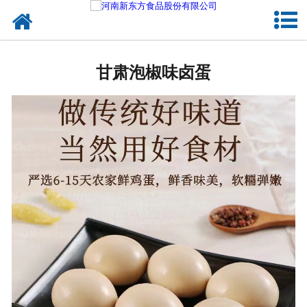
网站首页
甘肃蛋制品
甘肃泡椒味卤蛋
甘肃卤制品
甘肃熟食品
甘肃调味品
甘肃鸡蛋壳粉
甘肃新东方食品
甘肃食品代加工
甘肃精忠报国八大锤典故版