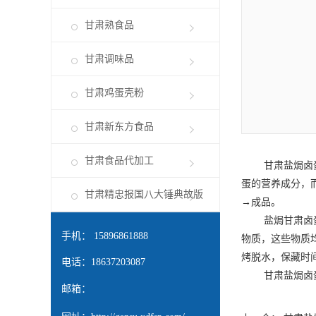
甘肃熟食品
甘肃调味品
甘肃鸡蛋壳粉
甘肃新东方食品
甘肃食品代加工
甘肃盐焗卤
蛋的营养成分，
甘肃精忠报国八大锤典故版
→成品。
盐焗
甘肃卤
手机： 15896861888
物质，这些物质
烤脱水，保藏时
电话：18637203087
甘肃盐焗卤
邮箱：