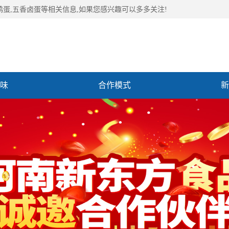
鹑蛋,五香卤蛋等相关信息,如果您感兴趣可以多多关注!
味
合作模式
新
们