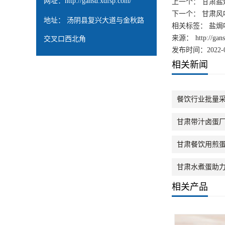
网址：
http://gansu.xdfsp.com/
上一个：
甘肃盐
下一个：
甘肃风
地址： 汤阴县复兴大道与金秋路
相关标签： 盐焗
来源：
http://ga
交叉口西北角
发布时间：2022-0
相关新闻
餐饮行业批量
甘肃带汁卤蛋
甘肃餐饮用煎
甘肃水煮蛋助
相关产品