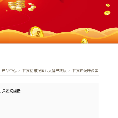
>
产品中心
>
甘肃精忠报国八大锤典故版
>
甘肃盐焗味卤蛋
甘肃盐焗卤蛋