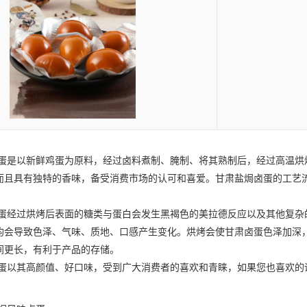
蛋
是以新鲜鸡蛋为原料，经过卤料煮制、腌制、将其熟制后，经过高温烘
而且具有独特的香味，备受消费市场的认可和喜爱。
甘肃盐焗卤蛋
的工艺
蛋
经过烘烤后表面的糖类与蛋白会发生黑褐色的美拉德反应以及其他复杂
均会导致色泽、气味、质地、口感产生变化。烘烤会使
甘肃卤蛋
色泽加深
间更长，有利于产品的存储。
蛋
以其高颜值、好口味，受到广大消费者的喜欢和青睐，如果您也喜欢的