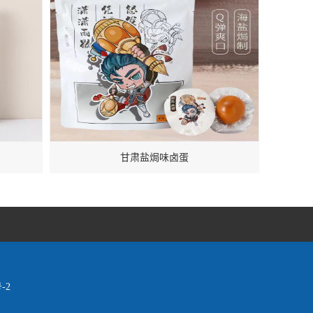
甘肃盐焗味卤蛋
-2