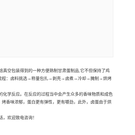
焙真空包装得到的一种方便熟制
甘肃蛋制品
,它不但保持了鸡
流程：卤料挑选→称量包扎→剥壳→卤煮→冷却→腌制→烘烤
的化学反应。在反应的过程当中会产生众多的香味物质和成色
，烤香味浓郁，蛋白更有弹性，更有嚼劲，此外，卤蛋由于烘
话，欢迎致电咨询！