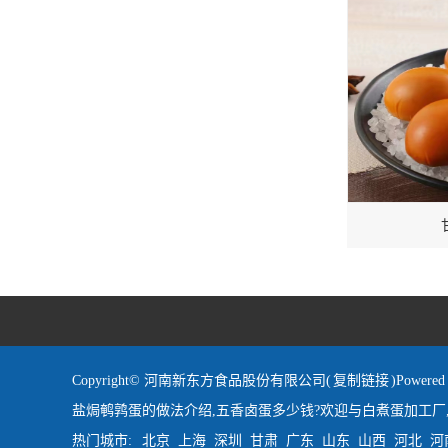
Copyright© 河南新东方食品股份有限公司(
复制链接
)Powe
盐焗鹌鹑蛋的做法介绍,五香卤蛋多少钱?欢迎与白煮蛋加工厂
热门城市:
北京
上海
深圳
甘肃
广东
山东
山西
河北
河