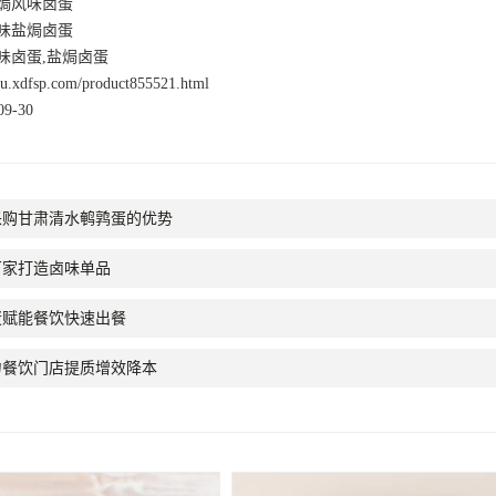
焗风味卤蛋
味盐焗卤蛋
味卤蛋,盐焗卤蛋
nsu.xdfsp.com/product855521.html
9-30
采购甘肃清水鹌鹑蛋的优势
厂家打造卤味单品
蛋赋能餐饮快速出餐
力餐饮门店提质增效降本