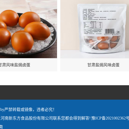
甘肃风味盐焗卤蛋
甘肃盐焗风味卤蛋
red by严禁转载或镜像，违者必究！
,河南新东方食品股份有限公司联系您都会得到解答!
豫ICP备2021002362号
南