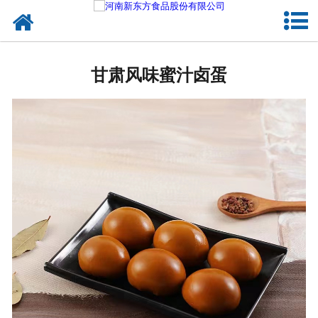
网站首页
甘肃蛋制品
甘肃风味蜜汁卤蛋
甘肃卤制品
甘肃熟食品
甘肃调味品
甘肃鸡蛋壳粉
甘肃新东方食品
甘肃食品代加工
甘肃精忠报国八大锤典故版