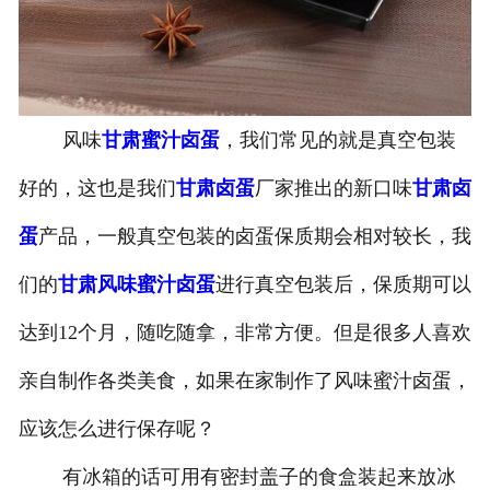
-
甘肃盐焗味卤蛋
-
甘肃泡椒味卤蛋
风味
甘肃蜜汁卤蛋
，我们常见的就是真空包装
-
甘肃蜜汁味卤蛋
好的，这也是我们
甘肃卤蛋
厂家推出的新口味
甘肃卤
-
甘肃茶香味卤蛋
蛋
产品，一般真空包装的卤蛋保质期会相对较长，我
们的
甘肃风味蜜汁卤蛋
进行真空包装后，保质期可以
达到12个月，随吃随拿，非常方便。但是很多人喜欢
亲自制作各类美食，如果在家制作了风味蜜汁卤蛋，
应该怎么进行保存呢？
有冰箱的话可用有密封盖子的食盒装起来放冰