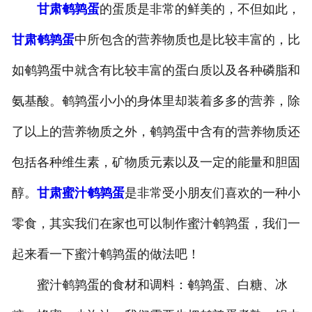
甘肃鹌鹑蛋
的蛋质是非常的鲜美的，不但如此，
-
甘肃盐焗味卤蛋
甘肃鹌鹑蛋
中所包含的营养物质也是比较丰富的，比
-
甘肃泡椒味卤蛋
如鹌鹑蛋中就含有比较丰富的蛋白质以及各种磷脂和
-
甘肃蜜汁味卤蛋
氨基酸。鹌鹑蛋小小的身体里却装着多多的营养，除
了以上的营养物质之外，鹌鹑蛋中含有的营养物质还
-
甘肃茶香味卤蛋
包括各种维生素，矿物质元素以及一定的能量和胆固
醇。
甘肃蜜汁鹌鹑蛋
是非常受小朋友们喜欢的一种小
零食，其实我们在家也可以制作蜜汁鹌鹑蛋，我们一
起来看一下蜜汁鹌鹑蛋的做法吧！
蜜汁鹌鹑蛋的食材和调料：鹌鹑蛋、白糖、冰