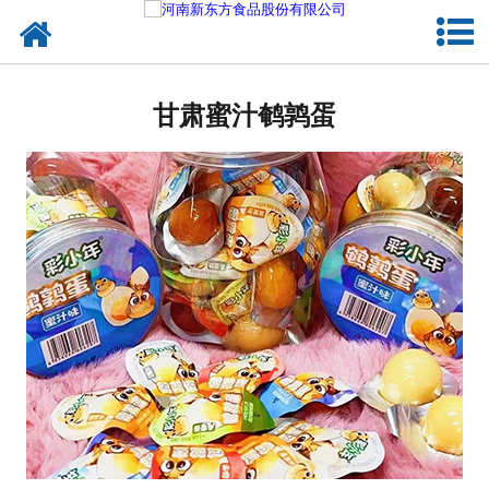
网站首页
甘肃蛋制品
甘肃蜜汁鹌鹑蛋
甘肃卤制品
甘肃熟食品
甘肃调味品
甘肃鸡蛋壳粉
甘肃新东方食品
甘肃食品代加工
甘肃精忠报国八大锤典故版