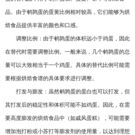
品。由于鹌鹑蛋的蛋黄比例相对较高，它们能够为烘
焙食品提供丰富的颜色和口感。
调整比例：由于鹌鹑蛋的体积远小于鸡蛋，因此
在替代时需要调整比例。一般来说，几个鹌鹑蛋的总
量可以大致相当于一个鸡蛋。具体的替代比例可能需
要根据烘焙食谱的具体要求进行调整。
打发与膨发：虽然鹌鹑蛋的蛋白也可以打发，但
其打发后的稳定性和体积可能不如鸡蛋。因此，在需
要高度膨发的烘焙食品中（如戚风蛋糕），可能需要
增加泡打粉或小苏打等膨发剂的使用量，以达到理想