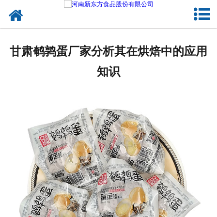
网站首页
健康卤味
甘肃鹌鹑蛋厂家分析其在烘焙中的应用
合作模式
知识
新闻资讯
关于新东方
加入新东方
联系我们