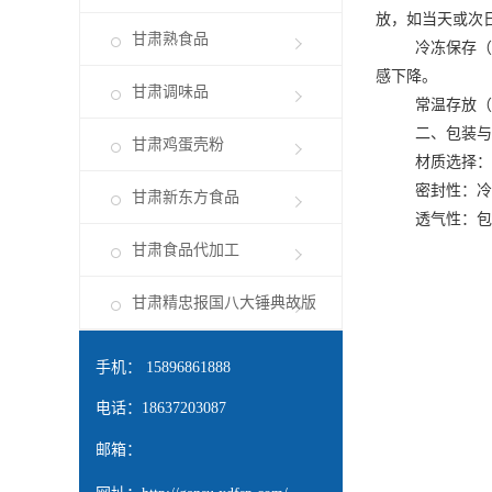
放，如当天或次
甘肃熟食品
冷冻保存（-1
感下降。
甘肃调味品
常温存放（≤3
二、包装与
甘肃鸡蛋壳粉
材质选择：使用
密封性：冷藏时
甘肃新东方食品
透气性：包装
甘肃食品代加工
甘肃精忠报国八大锤典故版
手机： 15896861888
电话：18637203087
邮箱：