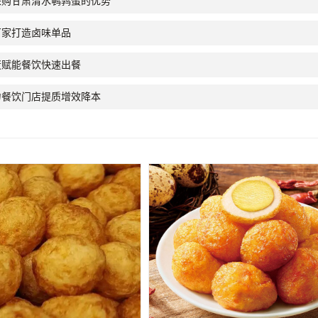
采购甘肃清水鹌鹑蛋的优势
厂家打造卤味单品
蛋赋能餐饮快速出餐
力餐饮门店提质增效降本