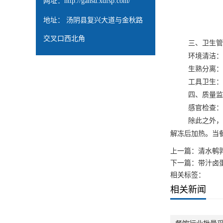
网址：
http://gansu.xdfsp.com/
地址： 汤阴县复兴大道与金秋路
交叉口西北角
三、卫生管
环境清洁：存
生熟分离：煎
工具卫生：使
四、质量监
感官检查：餐饮
除此之外，在烹
解冻后加热。当
上一篇：
清水鹌
下一篇：
带汁卤
相关标签：
相关新闻