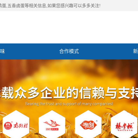
鹑蛋,五香卤蛋等相关信息,如果您感兴趣可以多多关注!
味
合作模式
新
们