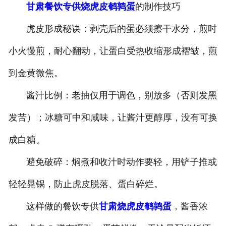
甘肃餐饮专供烧虎皮鹌鹑蛋
的制作技巧
-
甘肃盐焗味卤蛋
虎皮形成秘诀：剥壳后的蛋必须擦干水分，煎时
-
甘肃泡椒味卤蛋
小火慢煎，耐心翻动，让蛋白受热收缩形成褶皱，煎
-
甘肃蜜汁味卤蛋
到金黄微焦。
酱汁比例：老抽仅用于调色，别放多（否则发黑
-
甘肃茶香味卤蛋
发苦）；冰糖可中和咸味，让酱汁更醇厚，没有可换
成白糖。
避免破碎：焖煮和收汁时动作要轻，用铲子推或
轻轻晃锅，防止虎皮脱落、蛋白碎烂。
这样做的餐饮专供
甘肃烧虎皮鹌鹑蛋
，酱香浓