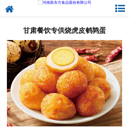
网站首页
甘肃蛋制品
甘肃餐饮专供烧虎皮鹌鹑蛋
甘肃卤制品
甘肃熟食品
甘肃调味品
甘肃鸡蛋壳粉
甘肃新东方食品
甘肃食品代加工
甘肃精忠报国八大锤典故版