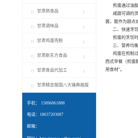
煎蛋通过油脂高
甘肃熟食品
咸甜可调的灵活
酱，能作为甜点
甘肃调味品
二、快速烹饪
煎蛋的烹饪时间
甘肃鸡蛋壳粉
三、营养均衡
鸡蛋在煎制过程
甘肃新东方食品
西式早餐（煎蛋
用食材”。
甘肃食品代加工
甘肃精忠报国八大锤典故版
手机： 15896861888
电话：18637203087
邮箱：