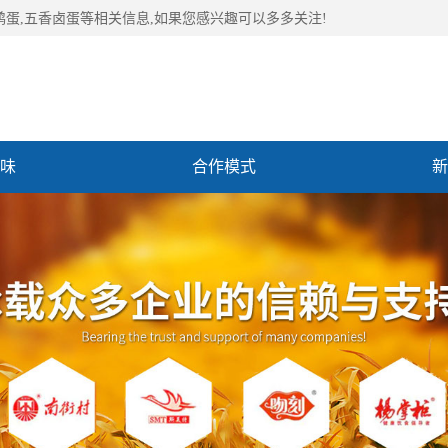
鹑蛋,五香卤蛋等相关信息,如果您感兴趣可以多多关注!
味
合作模式
新
们