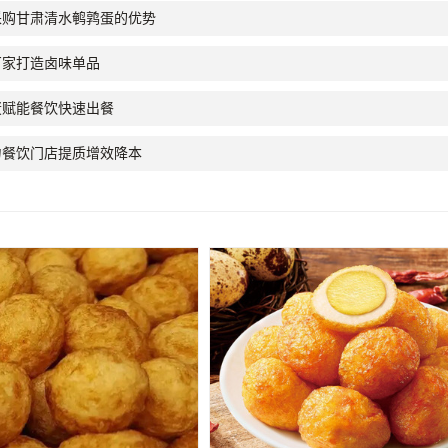
采购甘肃清水鹌鹑蛋的优势
厂家打造卤味单品
蛋赋能餐饮快速出餐
力餐饮门店提质增效降本