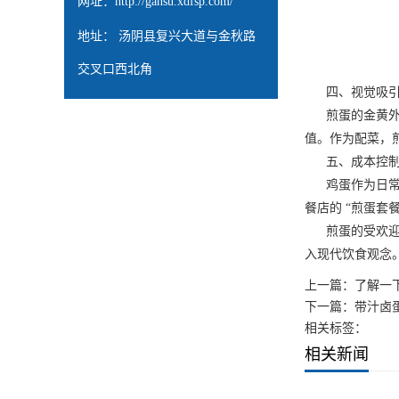
网址：
http://gansu.xdfsp.com/
地址： 汤阴县复兴大道与金秋路
交叉口西北角
四、视觉吸引
煎蛋的金黄外观
值。作为配菜，
五、成本控制
鸡蛋作为日常食
餐店的 “煎蛋套
煎蛋的受欢迎本质
入现代饮食观念。
上一篇：
了解一
下一篇：
带汁卤
相关标签：
相关新闻