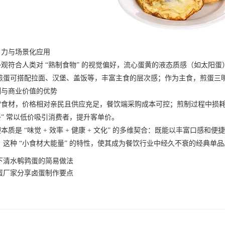
力与场景化应用
符合人类对 “熟制食物” 的视觉偏好，流心蛋黄的液态质感（如太阳蛋）
煎蛋可搭配拉面、汉堡、盖饭等，丰富主食的层次感；作为主食，煎蛋三
与商业价值的优势
材，价格相对亲民且供应充足，餐饮端采购成本可控；煎制过程中损耗
餐” 常以低价吸引消费者，提升客单价。
是 “味觉 + 效率 + 健康 + 文化” 的多维契合：既能以丰富口感
这种 “小食材大能量” 的特性，使其成为餐饮行业中经久不衰的经典单品
下清水鹌鹑蛋的简易做法
蛋厂家分享卤蛋制作要点