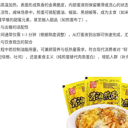
温加热，表面形成焦香的金黄脆皮，内部蛋液则保留嫩滑或流心的状态
性，咸味场景中，煎蛋可搭配酱油、椒盐、黑胡椒等，成为主食（如米
或早餐的甜蜜元素，甚至融入甜品（如煎蛋布丁）。
与出餐的适配性
通常仅需 1-3 分钟（根据熟度调整），从打蛋液到出锅可快速完成，
与饮食观念的契合
中若控制油脂用量，可兼顾营养与低热量需求，符合现代消费者对 “轻食
配培根、吐司），还是素食主义（纯煎蛋替代肉类蛋白）、增肌人群（补充