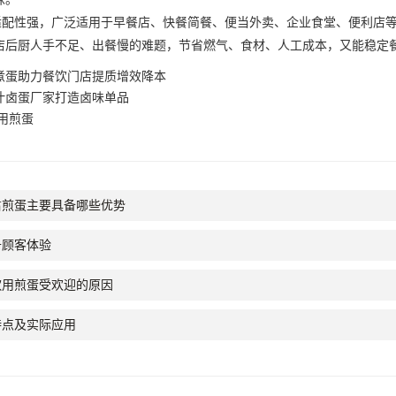
性强，广泛适用于早餐店、快餐简餐、便当外卖、企业食堂、便利店等
店后厨人手不足、出餐慢的难题，节省燃气、食材、人工成本，又能稳定
煮蛋助力餐饮门店提质增效降本
汁卤蛋厂家打造卤味单品
用煎蛋
肃煎蛋主要具备哪些优势
升顾客体验
饮用煎蛋受欢迎的原因
特点及实际应用