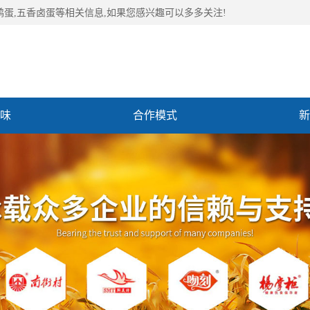
鹑蛋,五香卤蛋等相关信息,如果您感兴趣可以多多关注!
味
合作模式
新
们