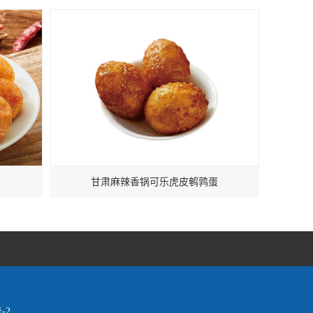
甘肃麻辣香锅可乐虎皮鹌鹑蛋
-2