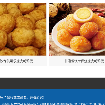
饮专供可乐虎皮鹌鹑蛋
甘肃餐饮专供烧虎皮鹌鹑蛋
red by严禁转载或镜像，违者必究！
,河南新东方食品股份有限公司联系您都会得到解答!
豫ICP备2021002362号