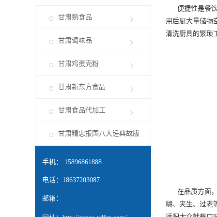
便捷性是餐饮用
甘肃熟食品
用后厨大量储物
清洗厨具的繁琐
甘肃调味品
甘肃鸡蛋壳粉
甘肃新东方食品
甘肃食品代加工
甘肃精忠报国八大锤典故版
手机： 15896861888
电话：18637203087
在品质方面，餐
邮箱：
糊、夹生、过老
适配大众就餐口