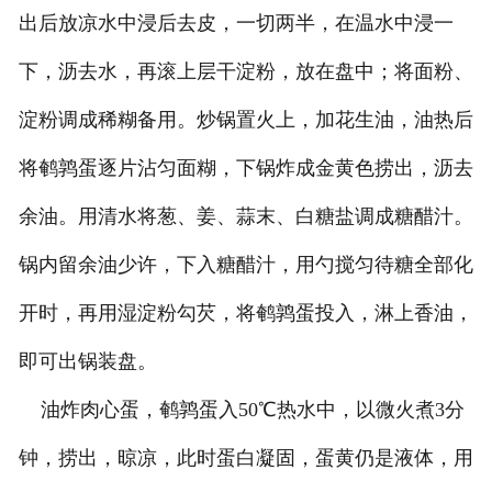
出后放凉水中浸后去皮，一切两半，在温水中浸一
下，沥去水，再滚上层干淀粉，放在盘中；将面粉、
淀粉调成稀糊备用。炒锅置火上，加花生油，油热后
将鹌鹑蛋逐片沾匀面糊，下锅炸成金黄色捞出，沥去
余油。用清水将葱、姜、蒜末、白糖盐调成糖醋汁。
锅内留余油少许，下入糖醋汁，用勺搅匀待糖全部化
开时，再用湿淀粉勾芡，将鹌鹑蛋投入，淋上香油，
即可出锅装盘。
油炸肉心蛋，鹌鹑蛋入50℃热水中，以微火煮3分
钟，捞出，晾凉，此时蛋白凝固，蛋黄仍是液体，用