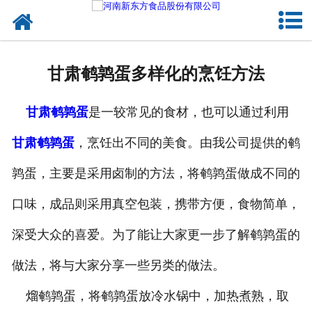
网站首页
健康卤味
甘肃鹌鹑蛋多样化的烹饪方法
合作模式
甘肃鹌鹑蛋
是一较常见的食材，也可以通过利用
新闻资讯
甘肃鹌鹑蛋
，烹饪出不同的美食。由我公司提供的鹌
关于新东方
鹑蛋，主要是采用卤制的方法，将鹌鹑蛋做成不同的
加入新东方
口味，成品则采用真空包装，携带方便，食物简单，
联系我们
深受大众的喜爱。为了能让大家更一步了解鹌鹑蛋的
做法，将与大家分享一些另类的做法。
熘鹌鹑蛋，将鹌鹑蛋放冷水锅中，加热煮熟，取