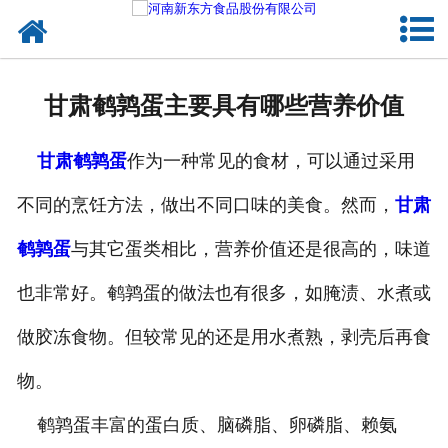
网站首页
健康卤味
甘肃鹌鹑蛋主要具有哪些营养价值
合作模式
甘肃鹌鹑蛋
作为一种常见的食材，可以通过采用
新闻资讯
不同的烹饪方法，做出不同口味的美食。然而，
甘肃
关于新东方
鹌鹑蛋
与其它蛋类相比，营养价值还是很高的，味道
加入新东方
也非常好。鹌鹑蛋的做法也有很多，如腌渍、水煮或
联系我们
做胶冻食物。但较常见的还是用水煮熟，剥壳后再食
物。
鹌鹑蛋丰富的蛋白质、脑磷脂、卵磷脂、赖氨