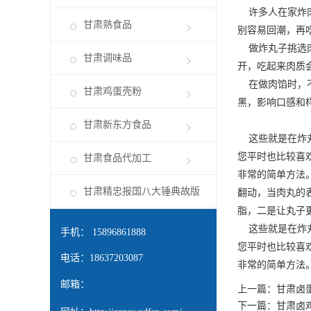
许多人在家炸肉
甘肃熟食品
别容易回潮，再
做炸丸子挑选肉
甘肃调味品
开，吃起来肉质
在做肉馅时，不
甘肃鸡蛋壳粉
黑，影响口感和
甘肃新东方食品
这些就是在炸丸
您平时也比较喜
甘肃食品代加工
非常的简单方法
甘肃精忠报国八大锤典故版
翻动，当肉丸的
脂，二是让丸子
这些就是在炸丸
手机： 15896861888
您平时也比较喜
电话：18637203087
非常的简单方法
邮箱：
上一篇：
甘肃卤
下一篇：
甘肃卤