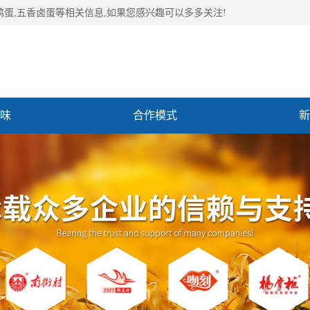
鹑蛋,五香卤蛋等相关信息,如果您感兴趣可以多多关注!
味
合作模式
新
们