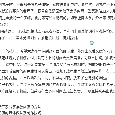
丸子时，一般都是将丸子做好，就放进油锅中炸，油炸时，肉丸炸一下
吃就没有那么的香脆了，容易变黑是因为放了太多的葱，当葱遇油加热之
是重要的一个步骤，要用带有些许肥肉的，如果肥肉太多，炸出来的肉
会很柴。
要加水，可以把水换成蛋清或者料酒，再和肉末和其他调料味搅拌均匀
样子，并且当水分碰到油，油也会四溅，伤到我们。
子的技巧，希望大家在掌握到这方面的细节后，能炸出又香又脆的丸子
欢吃红烧丸子扣碗，但并没有太多的时间去烹饪美食，可以直接购买由我
。 锅中的食用油一定要放多，当油温烧至有六成熟时，把做好的丸子一
表面炸成金黄的颜色后就可以捞出，把丸子放凉后再放进油锅中炸一次，二
更加的香脆，并且炸两次后，丸子不容易回软，放凉了也特别的酥脆。
子的技巧，希望大家在掌握到这方面的细节后，能炸出又香又脆的丸子
欢吃红烧丸子扣碗，但并没有太多的时间去烹饪美食，可以直接购买由我
。
蛋厂家分享存放卤蛋的方法
鸡蛋的具体做法及制作技巧