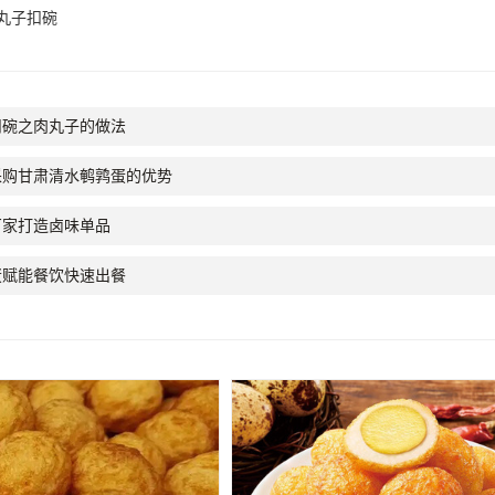
丸子扣碗
扣碗之肉丸子的做法
采购甘肃清水鹌鹑蛋的优势
厂家打造卤味单品
蛋赋能餐饮快速出餐