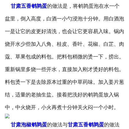
甘肃五香鹌鹑蛋
的做法是，将鹌鹑蛋泡在水一个
盆里，倒入高度，白酒一小勺浸泡十分钟。用白酒泡
一是让它的皮更好清洗，也会让它更容易入味。锅内
烧开水少些加入八角、桂皮、香叶、花椒、白芷、肉
蔻、草果包成的料包。把料包稍微的烫一下，捞出。
重新锅里多烧一些开水，直接加入刚才烫好的料包。
料包烫一下是去除原本过重的中草药味。加入姜片葱
结，适量的老抽生盐。接着把洗好的鹌鹑蛋放入锅
中，中火烧开，小火再煮十分钟关火闷一个小时。
甘肃泡椒鹌鹑蛋
的做法与
甘肃五香鹌鹑蛋
的做法