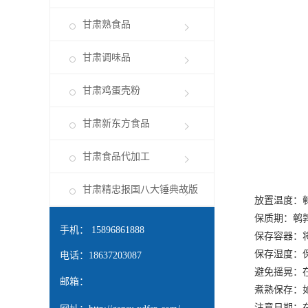
甘肃熟食品
甘肃调味品
甘肃鸡蛋壳粉
甘肃新东方食品
甘肃食品代加工
甘肃精忠报国八大锤典故版
放置温度：鹌鹑
保质期：鹌鹑蛋
手机： 15896861888
保存容器：将鹌
保存湿度：保持
电话：18637203087
避免摇晃：在保
邮箱：
煮熟保存：如果
注意日期：在食