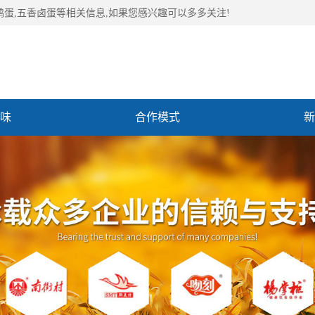
鹑蛋,五香卤蛋等相关信息,如果您感兴趣可以多多关注!
味
合作模式
新
们