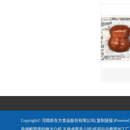
Copyright© 河南新东方食品股份有限公司(
复制链接
)Powe
盐焗鹌鹑蛋的做法介绍,五香卤蛋多少钱?欢迎与白煮蛋加工厂