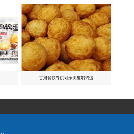
甘肃餐饮专供可乐虎皮鹌鹑蛋
-2