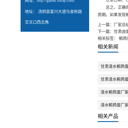
网址：
http://gansu.xdfsp.com/
总之，正确保存
地址： 汤阴县复兴大道与金秋路
质期。如果发现
交叉口西北角
上一篇：
厂家总
下一篇：
甘肃卤
相关标签： 鹌鹑
相关新闻
甘肃清水鹌鹑
甘肃清水鹌鹑
清水鹌鹑蛋厂
清水鹌鹑蛋厂
相关产品