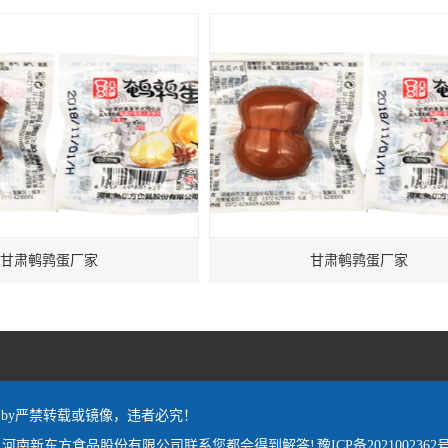
甘肃鹌鹑蛋厂家
甘肃鹌鹑蛋厂家
red by严禁转载或镜像，违者必究！
,河南新东方食品股份有限公司联系您都会得到解答!
豫ICP备2021002362号