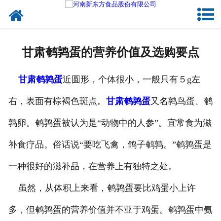
网站首页
健康卤味
甘肃鹌鹑蛋的营养价值及选购要点
合作模式
甘肃鹌鹑蛋
近圆形，个体很小，一般只有５g左
新闻资讯
右，表面有棕褐色斑点。
甘肃鹌鹑蛋
又名鹑鸟蛋、鹌
关于新东方
鹑卵。鹌鹑蛋被认为是“动物中的人参”。宜常食为滋
加入新东方
补食疗品。俗话说“要吃飞禽，鸽子鹌鹑。”鹌鹑蛋是
联系我们
一种很好的滋补品，在营养上有独特之处。
虽然，从体积上来看，鹌鹑蛋要比鸡蛋小上许
多，但鹌鹑蛋的营养价值并不亚于鸡蛋。鹌鹑蛋中氨