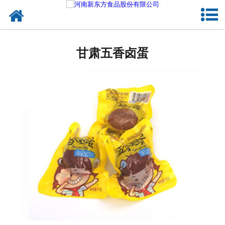
网站首页
甘肃蛋制品
甘肃五香卤蛋
甘肃卤制品
甘肃熟食品
甘肃调味品
甘肃鸡蛋壳粉
甘肃新东方食品
甘肃食品代加工
甘肃精忠报国八大锤典故版