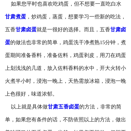
如果您平时也喜欢吃鸡蛋，但不想要一直吃白水
-
甘肃盐焗味卤蛋
甘肃煮蛋
，炒鸡蛋，蒸蛋，想要学习一些新的吃法，
-
甘肃泡椒味卤蛋
五香
甘肃卤蛋
就是一很好的选择。而且，五香
甘肃卤
-
甘肃蜜汁味卤蛋
蛋
的做法也非常的简单，鸡蛋洗干净煮熟15分钟，煮
蛋期间准备香料，准备佐料，鸡蛋剥皮，用刀在鸡蛋
-
甘肃茶香味卤蛋
上划浅浅的几道，放入佐料香料的水中，开大火转小
火煮半小时，浸泡一晚上，天热需放冰箱，浸泡一晚
上色很好，味道浓郁。
以上就是具体做
甘肃五香卤蛋
的方法，非常的简
单，如果您有条件的话，不防依照以上的方法，做出