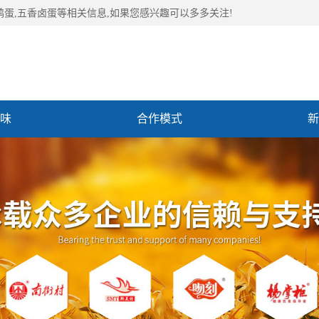
鹑蛋,五香卤蛋等相关信息,如果您感兴趣可以多多关注!
味
合作模式
新
们