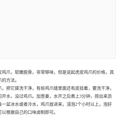
皮鸡爪，软嫩脱骨，非常够味，但是说起虎皮鸡爪的价格，其
爪的方法。
，把它搓洗干净，有些鸡爪缝里面还有皮挂着，要洗干净，
的开水，没过鸡爪。加葱姜，水开之后煮上3分钟，捞出来沥
备一盆冰水或者冷水，鸡爪放进来，浸泡2个小时以上，泡好
可以根据自己的口味卤制即可。