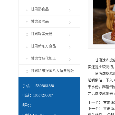
甘肃熟食品
甘肃调味品
甘肃鸡蛋壳粉
甘肃新东方食品
甘肃食品代加工
甘肃速冻虎
实还是比较高的
甘肃精忠报国八大锤典故版
速冻虎皮鸡爪厂
起锅倒油，下入
手机： 15896861888
干水份。起锅倒
之后虎皮就出来
电话：18637203087
上一个：
甘肃速
邮箱：
下一个：
甘肃汤
相关标签： 卤制