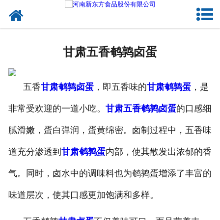
网站首页
甘肃蛋制品
甘肃五香鹌鹑卤蛋
甘肃卤制品
五香
甘肃鹌鹑卤蛋
，即五香味的
甘肃鹌鹑蛋
，是
甘肃熟食品
非常受欢迎的一道小吃。
甘肃五香鹌鹑卤蛋
的口感细
甘肃调味品
腻滑嫩，蛋白弹润，蛋黄绵密。卤制过程中，五香味
甘肃鸡蛋壳粉
道充分渗透到
甘肃鹌鹑蛋
内部，使其散发出浓郁的香
甘肃新东方食品
气。同时，卤水中的调味料也为鹌鹑蛋增添了丰富的
甘肃食品代加工
味道层次，使其口感更加饱满和多样。
甘肃精忠报国八大锤典故版