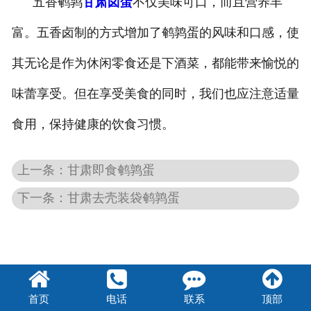
五香鹌鹑
甘肃卤蛋
不仅美味可口，而且营养丰
-
甘肃盐焗味卤蛋
富。五香卤制的方式增加了鹌鹑蛋的风味和口感，使
-
甘肃泡椒味卤蛋
其无论是作为休闲零食还是下酒菜，都能带来愉悦的
味蕾享受。但在享受美食的同时，我们也应注意适量
-
甘肃蜜汁味卤蛋
食用，保持健康的饮食习惯。
-
甘肃茶香味卤蛋
上一条：甘肃即食鹌鹑蛋
下一条：甘肃去壳装袋鹌鹑蛋
首页
电话
联系
顶部