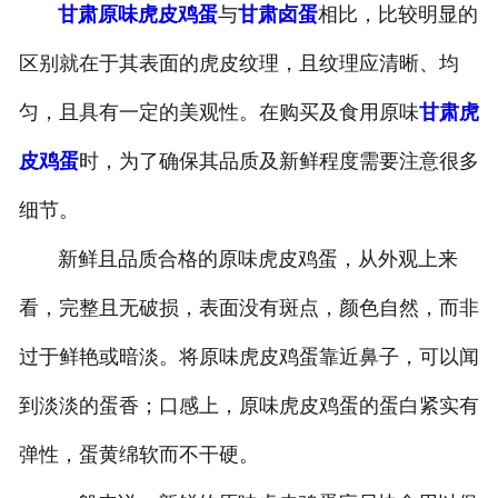
甘肃原味虎皮鸡蛋
与
甘肃卤蛋
相比，比较明显的
-
甘肃盐焗味卤蛋
区别就在于其表面的虎皮纹理，且纹理应清晰、均
-
甘肃泡椒味卤蛋
匀，且具有一定的美观性。在购买及食用原味
甘肃虎
-
甘肃蜜汁味卤蛋
皮鸡蛋
时，为了确保其品质及新鲜程度需要注意很多
细节。
-
甘肃茶香味卤蛋
新鲜且品质合格的原味虎皮鸡蛋，从外观上来
看，完整且无破损，表面没有斑点，颜色自然，而非
过于鲜艳或暗淡。将原味虎皮鸡蛋靠近鼻子，可以闻
到淡淡的蛋香；口感上，原味虎皮鸡蛋的蛋白紧实有
弹性，蛋黄绵软而不干硬。