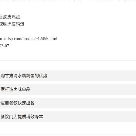
香虎皮鸡蛋
辣味虎皮鸡蛋
nsu.xdfsp.com/product912455.html
3-07
采购甘肃清水鹌鹑蛋的优势
厂家打造卤味单品
蛋赋能餐饮快速出餐
力餐饮门店提质增效降本