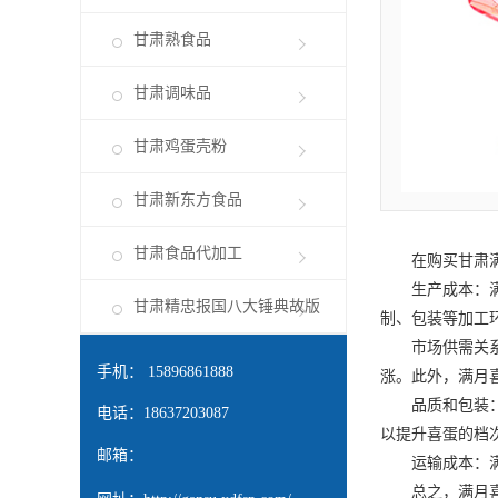
甘肃熟食品
甘肃调味品
甘肃鸡蛋壳粉
甘肃新东方食品
甘肃食品代加工
在购买
甘肃
生产成本：满
甘肃精忠报国八大锤典故版
制、包装等加工
市场供需关系：
手机： 15896861888
涨。此外，满月
品质和包装：
电话：18637203087
以提升喜蛋的档
邮箱：
运输成本：满月
总之，满月喜蛋