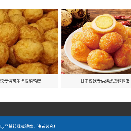
饮专供可乐虎皮鹌鹑蛋
甘肃餐饮专供烧虎皮鹌鹑蛋
red by严禁转载或镜像，违者必究！