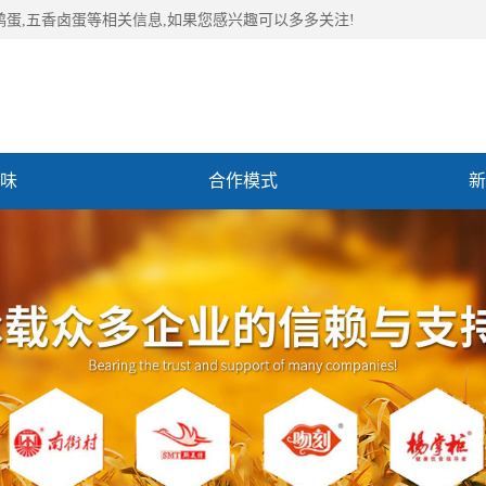
鹑蛋,五香卤蛋等相关信息,如果您感兴趣可以多多关注!
味
合作模式
新
们