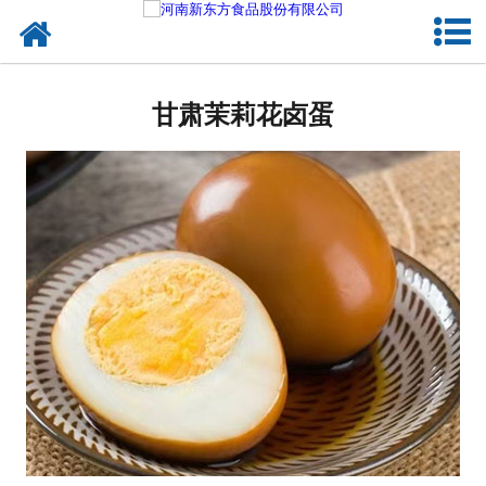
网站首页
甘肃蛋制品
甘肃茉莉花卤蛋
甘肃卤制品
甘肃熟食品
甘肃调味品
甘肃鸡蛋壳粉
甘肃新东方食品
甘肃食品代加工
甘肃精忠报国八大锤典故版