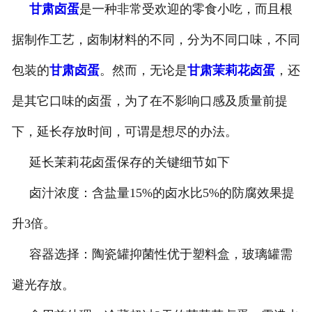
甘肃卤蛋
是一种非常受欢迎的零食小吃，而且根
-
甘肃盐焗味卤蛋
据制作工艺，卤制材料的不同，分为不同口味，不同
-
甘肃泡椒味卤蛋
包装的
甘肃卤蛋
。然而，无论是
甘肃茉莉花卤蛋
，还
-
甘肃蜜汁味卤蛋
是其它口味的卤蛋，为了在不影响口感及质量前提
下，延长存放时间，可谓是想尽的办法。
-
甘肃茶香味卤蛋
延长茉莉花卤蛋保存的关键细节如下
卤汁浓度：含盐量15%的卤水比5%的防腐效果提
升3倍。
容器选择：陶瓷罐抑菌性优于塑料盒，玻璃罐需
避光存放。