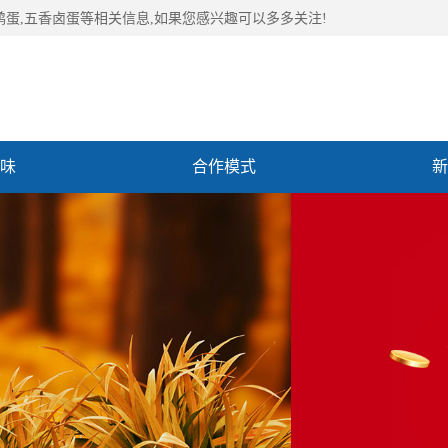
鹑蛋,五香卤蛋等相关信息,如果您感兴趣可以多多关注!
味
合作模式
新
们