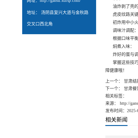
网址：
http://gansu.xdfsp.com/
油炸剥了壳的鹌
地址： 汤阴县复兴大道与金秋路
虎皮纹路关键
初炸用中小火，
交叉口西北角
调味汁调配
根据口味平衡咸
焖煮入味：
炸好的蛋与调味
掌握这些技巧，
障健康哦！
上一个：
甘肃结
下一个：
甘肃餐
相关标签：
来源：
http://ga
发布时间：2025-0
相关新闻