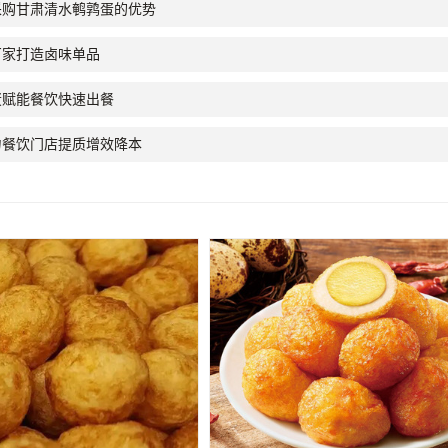
采购甘肃清水鹌鹑蛋的优势
厂家打造卤味单品
蛋赋能餐饮快速出餐
力餐饮门店提质增效降本