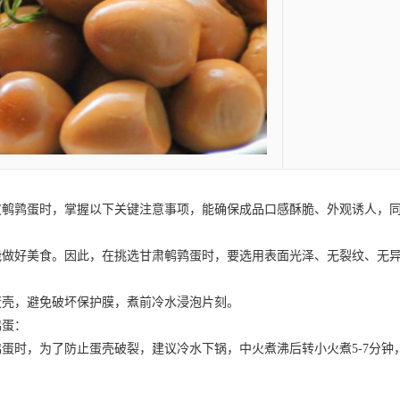
皮鹌鹑蛋
时，掌握以下关键注意事项，能确保成品口感酥脆、外观诱人，
做好美食。因此，在挑选
甘肃鹌鹑蛋
时，要选用表面光泽、无裂纹、无
，避免破坏保护膜，煮前冷水浸泡片刻。
鹑蛋
：
鹑蛋
时，为了防止蛋壳破裂，建议冷水下锅，中火煮沸后转小火煮5-7分
。