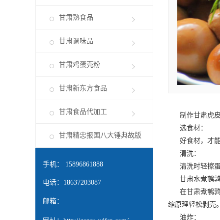
甘肃熟食品
甘肃调味品
甘肃鸡蛋壳粉
甘肃新东方食品
甘肃食品代加工
制作
甘肃虎
选食材：
甘肃精忠报国八大锤典故版
好食材，才能
清洗：
手机： 15896861888
清洗时轻擦蛋壳
甘肃水煮鹌
电话：18637203087
在
甘肃煮鹌
邮箱：
缩原理轻松剥壳
油炸：