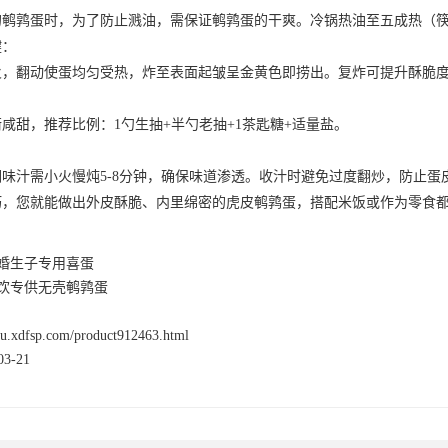
鹑蛋时，为了防止溅油，需保证鹌鹑蛋的干爽。冷锅热油至五成热（筷
：
翻动使蛋均匀受热，炸至表面起皱呈金黄色即捞出。复炸可提升酥脆度
：
甜，推荐比例：1勺生抽+半勺老抽+1茶匙糖+适量盐。
汁需小火慢炖5-8分钟，确保味道渗透。收汁时避免过度翻炒，防止蛋
您就能做出外皮酥脆、内里绵密的虎皮鹌鹑蛋，搭配米饭或作为零食都
婚生子专用喜蛋
饮专供无壳鹌鹑蛋
nsu.xdfsp.com/product912463.html
3-21