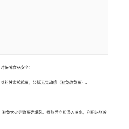
同时保障食品安全：
异味的
甘肃鹌鹑蛋
，轻摇无晃动感（避免散黄蛋）。
钟，避免大火导致蛋壳爆裂。煮熟后立即浸入冷水，利用热胀冷