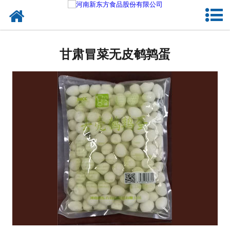
网站首页
甘肃蛋制品
甘肃冒菜无皮鹌鹑蛋
甘肃卤制品
甘肃熟食品
甘肃调味品
甘肃鸡蛋壳粉
甘肃新东方食品
甘肃食品代加工
甘肃精忠报国八大锤典故版