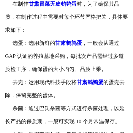
在制作
甘肃冒菜无皮鹌鹑蛋
时，为了确保其品
-
甘肃盐焗味卤蛋
质，在制作过程中需要对每个环节严格把关，具体要
-
甘肃泡椒味卤蛋
求如下：
-
甘肃蜜汁味卤蛋
选蛋：选用新鲜的
甘肃鹌鹑蛋
，一般会从通过
GAP 认证的养殖基地采购，每批次产品需经过多道
-
甘肃茶香味卤蛋
质检工序，确保蛋的大小均匀、品质上乘。
去壳：运用现代科技手段将
甘肃鹌鹑蛋
的蛋壳去
除，保留完整的蛋体。
杀菌：通过巴氏杀菌等方式进行杀菌处理，以延
长产品的保质期，一般可实现 10 个月常温保存。