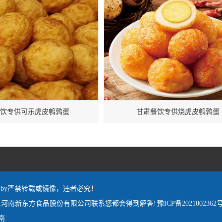
饮专供可乐虎皮鹌鹑蛋
甘肃餐饮专供烧虎皮鹌鹑蛋
red by严禁转载或镜像，违者必究！
,河南新东方食品股份有限公司联系您都会得到解答!
豫ICP备2021002362号
南