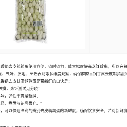
辣香锅去皮鹌鹑蛋
使用方便，省时省力，能大幅度提高烹饪效率，所以在
观、气味、质地、烹饪表现等多维度观察，确保麻辣香锅
甘肃去皮鹌鹑蛋
香锅去皮
甘肃鹌鹑蛋
是否新鲜的口诀是：
摸，烹饪测试见分晓：
味，弹性干爽是新鲜；
，煮后散花需丢弃。”
可以快速准确的辨别去皮鹌鹑蛋的新鲜度，确保饮食安全。若对新鲜度