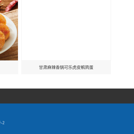
甘肃麻辣香锅可乐虎皮鹌鹑蛋
-2