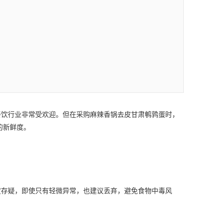
餐饮行业非常受欢迎。但在采购麻辣香锅去皮
甘肃鹌鹑蛋
时，
的新鲜度。
存疑，即使只有轻微异常，也建议丢弃，避免食物中毒风