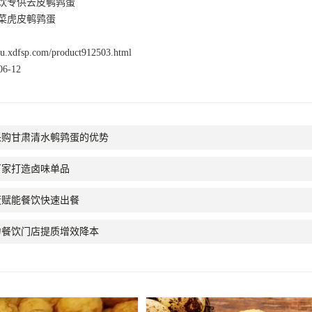
饮专供去皮鹌鹑蛋
菜虎皮鹌鹑蛋
nsu.xdfsp.com/product912503.html
6-12
采购甘肃清水鹌鹑蛋的优势
厂家打造卤味单品
蛋赋能餐饮快速出餐
力餐饮门店提质增效降本