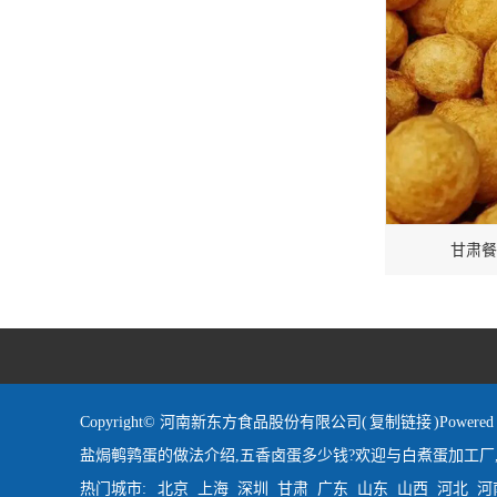
甘肃餐
Copyright© 河南新东方食品股份有限公司(
复制链接
)Powe
盐焗鹌鹑蛋的做法介绍,五香卤蛋多少钱?欢迎与白煮蛋加工厂
热门城市:
北京
上海
深圳
甘肃
广东
山东
山西
河北
河