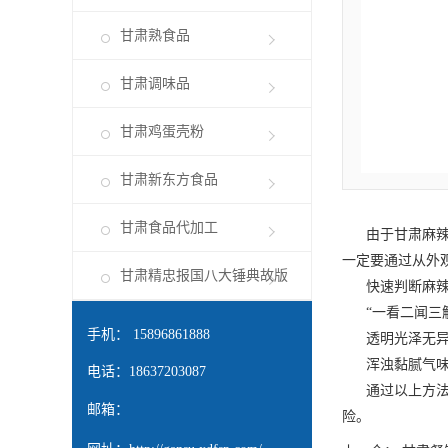
甘肃熟食品
甘肃调味品
甘肃鸡蛋壳粉
甘肃新东方食品
甘肃食品代加工
由于
甘肃麻
一定要通过从外
甘肃精忠报国八大锤典故版
快速判断麻辣
“一看二闻三触
手机： 15896861888
透明光泽无异
浑浊黏腻气味怪
电话：18637203087
通过以上方法，
邮箱：
险。