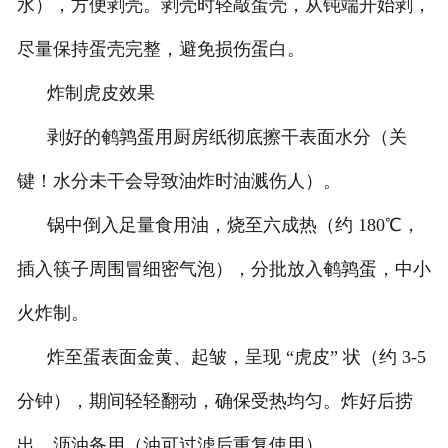
水），方便剥壳。剥壳时轻敲蛋壳，从钝端开始剥，
尽量保持蛋壳完整，避免损伤蛋白。
炸制虎皮效果
剥好的鹌鹑蛋用厨房纸彻底擦干表面水分（关
键！水分未干会导致油炸时油溅伤人）。
锅中倒入足量食用油，烧至六成热（约 180℃，
插入筷子周围冒细密气泡），分批放入鹌鹑蛋，中小
火炸制。
炸至蛋表面金黄、起皱，呈现 “虎皮” 状（约 3-5
分钟），期间轻轻翻动，确保受热均匀。炸好后捞
出，沥油备用（油可过滤后重复使用）。