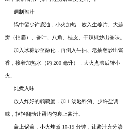
调制酱汁
锅中留少许底油，小火加热，放入生姜片、大蒜
瓣（拍扁）、香叶、八角、桂皮、干辣椒炒出香味。
加入冰糖炒至融化，再倒入生抽、老抽翻炒出酱
香，接着加热水（约 200 毫升），大火煮沸后转小
火。
炖煮入味
放入炸好的鹌鹑蛋，加 1 汤匙料酒、少许盐调
味，轻轻翻动让蛋均匀裹上酱汁。
盖上锅盖，小火炖煮 10-15 分钟，让酱汁充分渗