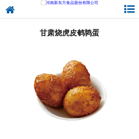
网站首页
甘肃蛋制品
甘肃烧虎皮鹌鹑蛋
甘肃卤制品
甘肃熟食品
甘肃调味品
甘肃鸡蛋壳粉
甘肃新东方食品
甘肃食品代加工
甘肃精忠报国八大锤典故版