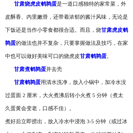
甘肃烧虎皮鹌鹑蛋
是一道口感独特的家常菜，外
-
甘肃盐焗味卤蛋
皮酥香、内里嫩滑，还带着浓郁的酱汁风味，无论是
-
甘肃泡椒味卤蛋
下饭还是当作小零食都很合适。而且，烧
甘肃虎皮鹌
-
甘肃蜜汁味卤蛋
鹑蛋
的做法也并不复杂，只要掌握做法及技巧，在家
中也可以做好美味可口的烧虎皮
甘肃鹌鹑蛋
。
-
甘肃茶香味卤蛋
甘肃煮鹌鹑蛋
并去壳
甘肃鹌鹑蛋
用清水洗净，放入小锅中，加冷水没
过蛋面 2 厘米，大火煮沸后转小火煮 5 分钟（煮太
久蛋黄会变老，口感不佳）。
煮好后立即捞出，放入冷水中浸泡 3-5 分钟（或过冰