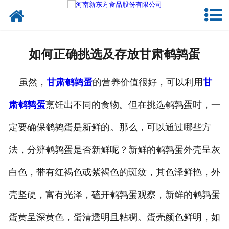
网站首页
健康卤味
如何正确挑选及存放甘肃鹌鹑蛋
合作模式
虽然，
甘肃鹌鹑蛋
的营养价值很好，可以利用
甘
新闻资讯
肃鹌鹑蛋
烹饪出不同的食物。但在挑选鹌鹑蛋时，一
关于新东方
定要确保鹌鹑蛋是新鲜的。那么，可以通过哪些方
加入新东方
法，分辨鹌鹑蛋是否新鲜呢？新鲜的鹌鹑蛋外壳呈灰
联系我们
白色，带有红褐色或紫褐色的斑纹，其色泽鲜艳，外
壳坚硬，富有光泽，磕开鹌鹑蛋观察，新鲜的鹌鹑蛋
蛋黄呈深黄色，蛋清透明且粘稠。蛋壳颜色鲜明，如