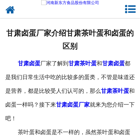
网站首页
健康卤味
甘肃卤蛋厂家介绍甘肃茶叶蛋和卤蛋的
合作模式
区别
新闻资讯
甘肃卤蛋
厂家了解到
甘肃茶叶蛋
和
甘肃卤蛋
都
关于新东方
是我们日常生活中吃的比较多的蛋类，不管是味道还
加入新东方
是营养，都是比较受人们认可的，那么
甘肃茶叶蛋
和
联系我们
卤蛋一样吗？接下来
甘肃卤蛋厂家
就来为您介绍一下
吧！
茶叶蛋和卤蛋是不一样的，虽然茶叶蛋和卤蛋