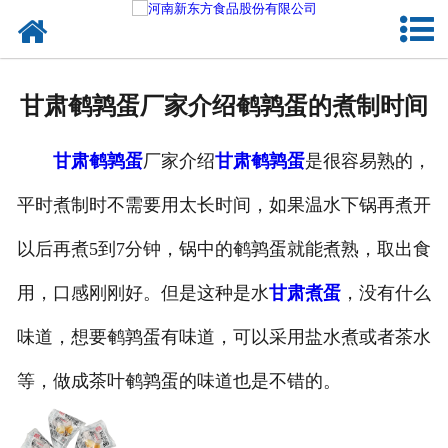
网站首页
健康卤味
甘肃鹌鹑蛋厂家介绍鹌鹑蛋的煮制时间
合作模式
甘肃鹌鹑蛋
厂家介绍
甘肃鹌鹑蛋
是很容易熟的，
新闻资讯
平时煮制时不需要用太长时间，如果温水下锅再煮开
关于新东方
以后再煮5到7分钟，锅中的鹌鹑蛋就能煮熟，取出食
加入新东方
用，口感刚刚好。但是这种是水
甘肃煮蛋
，没有什么
联系我们
味道，想要鹌鹑蛋有味道，可以采用盐水煮或者茶水
等，做成茶叶鹌鹑蛋的味道也是不错的。