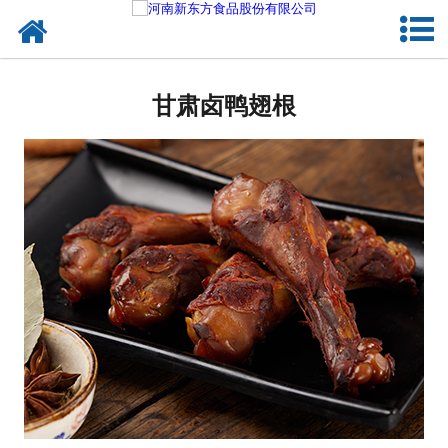
网站首页
甘肃蛋制品
甘肃卤鸭翅根
甘肃卤制品
甘肃熟食品
甘肃调味品
甘肃鸡蛋壳粉
甘肃新东方食品
甘肃食品代加工
甘肃精忠报国八大锤典故版