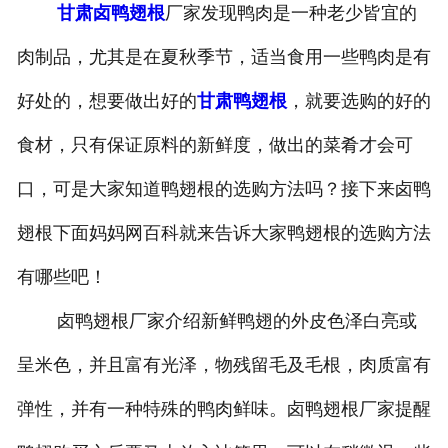
甘肃卤鸭翅根
厂家发现鸭肉是一种老少皆宜的
-
甘肃盐焗味卤蛋
肉制品，尤其是在夏秋季节，适当食用一些鸭肉是有
-
甘肃泡椒味卤蛋
好处的，想要做出好的
甘肃鸭翅根
，就要选购的好的
-
甘肃蜜汁味卤蛋
食材，只有保证原料的新鲜度，做出的菜肴才会可
口，可是大家知道鸭翅根的选购方法吗？接下来卤鸭
-
甘肃茶香味卤蛋
翅根下面妈妈网百科就来告诉大家鸭翅根的选购方法
有哪些吧！
卤鸭翅根厂家介绍新鲜鸭翅的外皮色泽白亮或
呈米色，并且富有光泽，物残留毛及毛根，肉质富有
弹性，并有一种特殊的鸭肉鲜味。卤鸭翅根厂家提醒