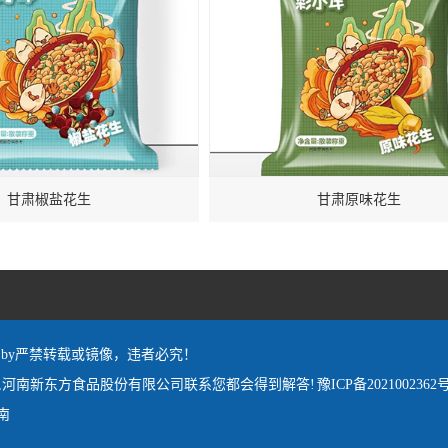
甘肃椒盐花生
甘肃原味花生
red by严禁转载或镜像，违者必究！
,河南新东方食品股份有限公司联系您都会得到解答!
豫ICP备2021002362号
南