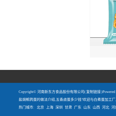
Copyright© 河南新东方食品股份有限公司(
复制链接
)Powe
盐焗鹌鹑蛋的做法介绍,五香卤蛋多少钱?欢迎与白煮蛋加工厂
热门城市:
北京
上海
深圳
甘肃
广东
山东
山西
河北
河