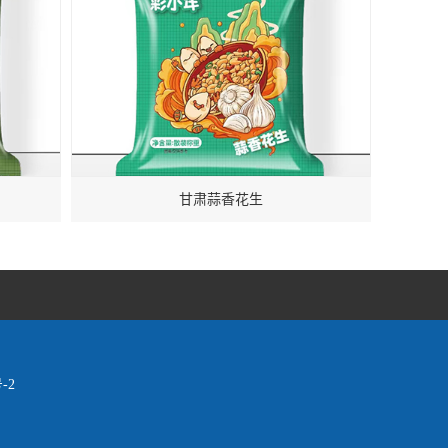
甘肃蒜香花生
-2