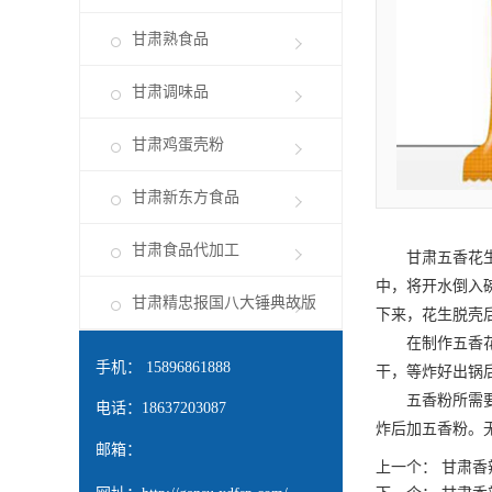
甘肃熟食品
甘肃调味品
甘肃鸡蛋壳粉
甘肃新东方食品
甘肃食品代加工
甘肃五香花
中，将开水倒入
甘肃精忠报国八大锤典故版
下来，花生脱壳
在制作五香花生
手机： 15896861888
干，等炸好出锅
五香粉所需要的
电话：18637203087
炸后加五香粉。
邮箱：
上一个：
甘肃香