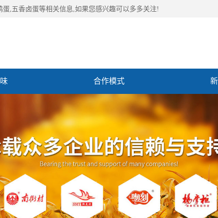
鹑蛋,五香卤蛋等相关信息,如果您感兴趣可以多多关注!
味
合作模式
新
们