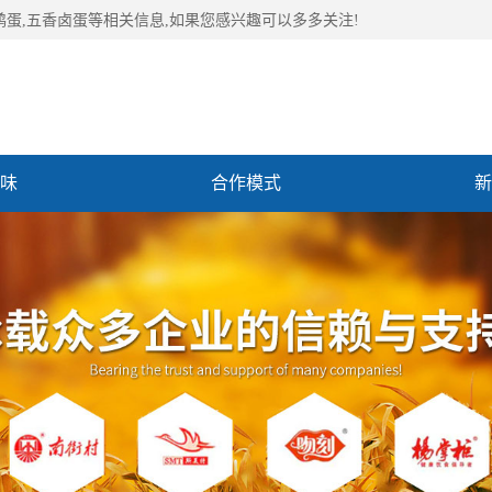
鹑蛋,五香卤蛋等相关信息,如果您感兴趣可以多多关注!
味
合作模式
新
们