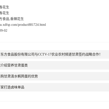
香花生
香花生
方食品,香辣花生
nsu.xdfsp.com/product881724.html
9-02
东方食品股份有限公司与CCTV-17农业农村频道甘肃签约战略合作！
您介绍营养甘肃蛋类
采购甘肃清水鹌鹑蛋的优势
厂家打造卤味单品