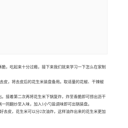
酥脆，吃起来十分过瘾，接下来我们就来学习一下怎么在家制
去皮，将去皮后的花生米装盘备用。取适量的花椒、干辣椒
。接着第二次再将花生米下锅复炸，炸至香脆即可捞出沥干
锅一同翻炒至入味，加入1小勺盐调味即可出锅装盘。
好去皮，花生米可以分2次油炸，这样油炸出来的花生米更加