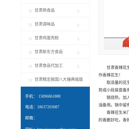
甘肃熟食品
甘肃调味品
甘肃鸡蛋壳粉
甘肃新东方食品
甘肃食品代加工
甘肃香辣花
作香辣花生！
甘肃精忠报国八大锤典故版
取适量的花生，
剪成小段装盘备
手机： 15896861888
锅烧热，加入适
油备用。锅中留
电话：18637203087
香辣花生米厂家
邮箱：
的香脆好吃，香