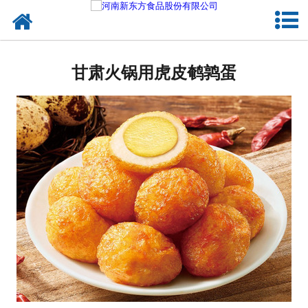
网站首页
甘肃蛋制品
甘肃火锅用虎皮鹌鹑蛋
甘肃卤制品
甘肃熟食品
甘肃调味品
甘肃鸡蛋壳粉
甘肃新东方食品
甘肃食品代加工
甘肃精忠报国八大锤典故版