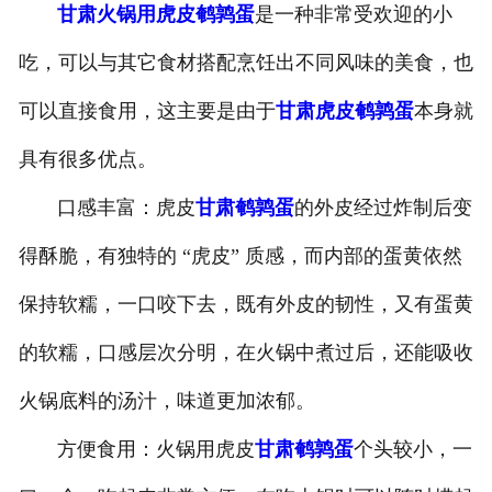
甘肃火锅用虎皮鹌鹑蛋
是一种非常受欢迎的小
-
甘肃盐焗味卤蛋
吃，可以与其它食材搭配烹饪出不同风味的美食，也
-
甘肃泡椒味卤蛋
可以直接食用，这主要是由于
甘肃虎皮鹌鹑蛋
本身就
-
甘肃蜜汁味卤蛋
具有很多优点。
口感丰富：虎皮
甘肃鹌鹑蛋
的外皮经过炸制后变
-
甘肃茶香味卤蛋
得酥脆，有独特的 “虎皮” 质感，而内部的蛋黄依然
保持软糯，一口咬下去，既有外皮的韧性，又有蛋黄
的软糯，口感层次分明，在火锅中煮过后，还能吸收
火锅底料的汤汁，味道更加浓郁。
方便食用：火锅用虎皮
甘肃鹌鹑蛋
个头较小，一