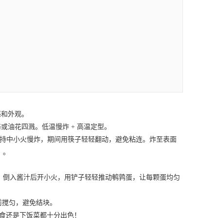
感和外观。
油花四溅。低温慢炸 + 高温定型。
持中小火慢炸，期间用筷子轻轻翻动，避免粘连。炸至表面
）。
。倒入酱汁后开小火，用铲子轻轻推动鹌鹑蛋，让每颗蛋均匀
前搅匀，避免结块。
食还是下饭菜都十分出色！