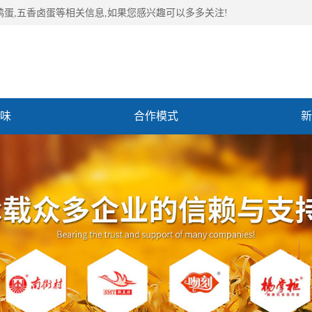
鹑蛋,五香卤蛋等相关信息,如果您感兴趣可以多多关注!
味
合作模式
新
们