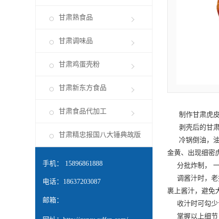
甘肃熟食品
甘肃调味品
甘肃鸡蛋壳粉
甘肃新东方食品
甘肃食品代加工
制作
甘肃虎
剥壳后的
甘
甘肃精忠报国八大锤典故版
冷锅倒油，油温
金黄、出现细密虎
手机： 15896861888
分批炸制， 一
调酱汁时，老抽
电话：18637203087
裹上酱汁，避免
邮箱：
收汁时可勾少许
掌握以上细节，