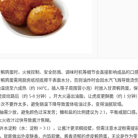
皮鹌鹑蛋
时，火候控制、安全防溅、调味时机等细节会直接影响成品的口
肃鹌鹑蛋
需用厨房纸彻底擦干表面水分，否则油炸时会因水汽飞溅导致烫伤或
烧至六成热（约 160℃，插入筷子周围冒小泡）时放入
甘肃鹌鹑蛋
，保
皮纹路后（约 5-8 分钟），开大火逼出油脂，让虎皮更酥脆（约 1 分钟
次不要炸太多，避免锅温下降导致蛋体吸油过多，变得油腻软塌。
需少放，避免颜色过深发苦；糖和盐的比例建议为 2:1，平衡咸甜口感
大火收汁过快导致酱汁焦糊。
水淀粉（水：淀粉 = 3:1），让酱汁更浓稠挂壁，但需注意水淀粉需提
就能做出外皮酥香、内馅软嫩、酱香浓郁的虎皮鹌鹑蛋，无论是作为零