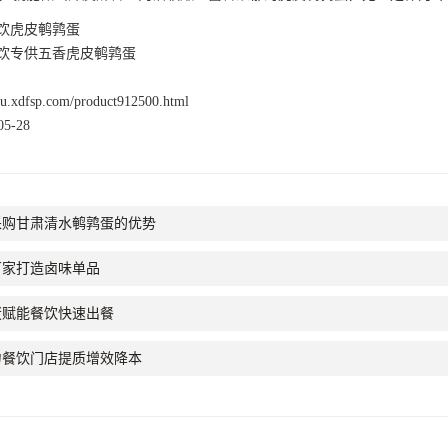
饮虎皮鹌鹑蛋
饮专供五香虎皮鹌鹑蛋
nsu.xdfsp.com/product912500.html
5-28
采购甘肃清水鹌鹑蛋的优势
厂家打造卤味单品
蛋赋能餐饮快速出餐
力餐饮门店提质增效降本