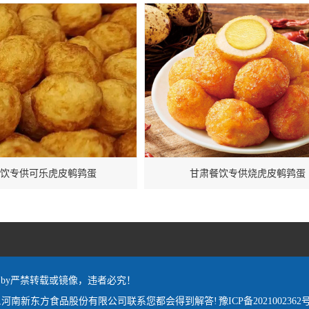
饮专供可乐虎皮鹌鹑蛋
甘肃餐饮专供烧虎皮鹌鹑蛋
red by严禁转载或镜像，违者必究！
,河南新东方食品股份有限公司联系您都会得到解答!
豫ICP备2021002362号