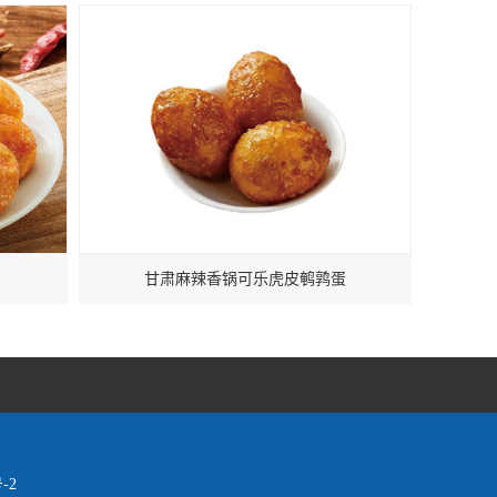
甘肃麻辣香锅可乐虎皮鹌鹑蛋
-2