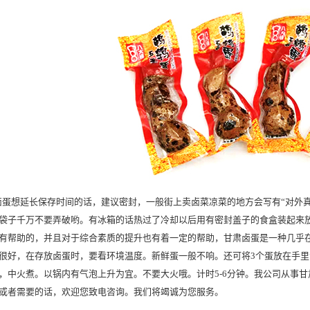
卤蛋
想延长保存时间的话，建议密封，一般街上卖卤菜凉菜的地方会写有“对外
袋子千万不要弄破哟。有冰箱的话热过了冷却以后用有密封盖子的食盒装起来
有帮助的，并且对于综合素质的提升也有着一定的帮助，
甘肃卤蛋
是一种几乎
很好，在存放卤蛋时，要看环境温度。新鲜蛋一般不响。还可将3个蛋放在手
，中火煮。以锅内有气泡上升为宜。不要大火哦。计时5-6分钟。我公司从事
甘
或者需要的话，欢迎您致电咨询。我们将竭诚为您服务。