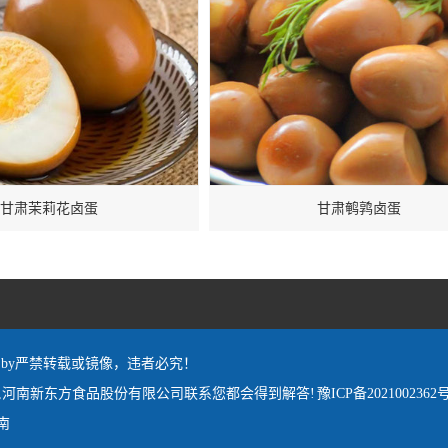
甘肃茉莉花卤蛋
甘肃鹌鹑卤蛋
red by严禁转载或镜像，违者必究！
,河南新东方食品股份有限公司联系您都会得到解答!
豫ICP备2021002362号
南