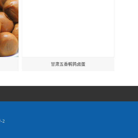
甘肃五香鹌鹑卤蛋
-2