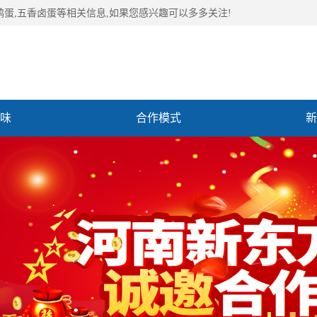
鹑蛋,五香卤蛋等相关信息,如果您感兴趣可以多多关注!
味
合作模式
新
们