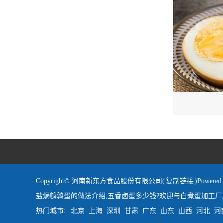
Copyright© 河南新东方食品股份有限公司(
复制链接
)Powe
盐焗鹌鹑蛋的做法介绍,五香卤蛋多少钱?欢迎与白煮蛋加工厂
热门城市:
北京
上海
深圳
甘肃
广东
山东
山西
河北
河