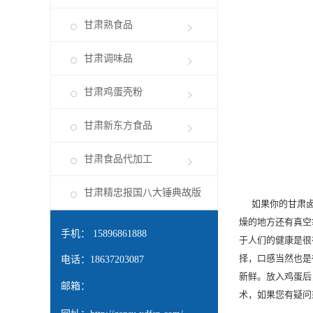
甘肃熟食品
甘肃调味品
甘肃鸡蛋壳粉
甘肃新东方食品
甘肃食品代加工
甘肃精忠报国八大锤典故版
如果你的
甘肃
燥的地方还有真空
手机： 15896861888
于人们的健康是很
择，口感当然也是
电话：18637203087
新鲜。放入鸡蛋后
邮箱：
术，如果您有疑问