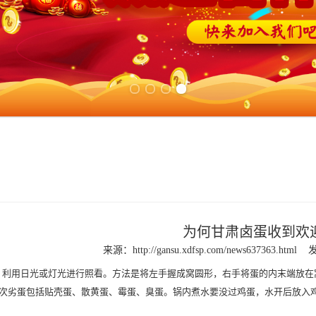
Previous slide
Next slide
为何甘肃卤蛋收到欢
来源：
http://gansu.xdfsp.com/news637363.html
发
利用日光或灯光进行照看。方法是将左手握成窝圆形，右手将蛋的内末端放在
次劣蛋包括贴壳蛋、散黄蛋、霉蛋、臭蛋。锅内煮水要没过鸡蛋，水开后放入