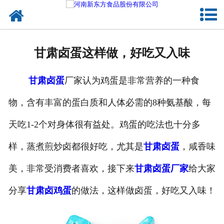
网站首页
健康卤味
甘肃卤蛋这样做，好吃又入味
合作模式
甘肃卤蛋
厂家认为鸡蛋是非常营养的一种食
新闻资讯
物，含有丰富的蛋白质和人体必需的8种氨基酸，每
关于新东方
天吃1-2个对身体很有益处。鸡蛋的吃法也十分多
加入新东方
样，蒸煮煎炒卤都很好吃，尤其是
甘肃卤蛋
，咸香味
联系我们
美，非常受消费者喜欢，接下来
甘肃卤蛋厂家
给大家
分享
甘肃卤鸡蛋
的做法，这样做卤蛋，好吃又入味！